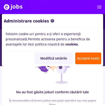
7
Administrare cookies 🍪
Folosim cookie-uri pentru a-ți oferi o experiență
0
locuri de munca
cu salarii facility, Part time
in
Remote (de
presonalizată.
Permite activarea pentru a beneficia de
acasa)
pentru
Student, Entry-Level (< 2 ani)
in
Banci
avantajele lor.
Vezi politica noastră de
cookies.
Modifică setările
Acceptă toate
Nu au fost găsite joburi conform căutării tale
Îți recomandăm să încerci joburi mai puțin specifice sau mai puține
filtre.