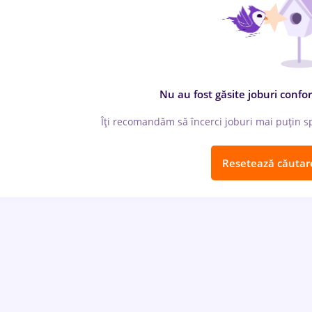
Nu au fost găsite joburi confor
Îți recomandăm să încerci joburi mai puțin spe
Resetează căutar