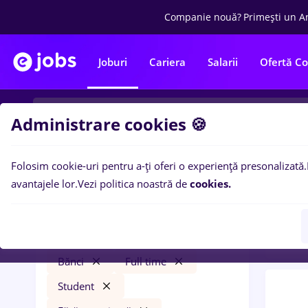
Companie nouă?
Primești un A
Joburi
Cariera
Salarii
Ofertă C
Administrare cookies 🍪
Folosim cookie-uri pentru a-ți oferi o experiență presonalizată.
0
loc
Filtre
avantajele lor.
Vezi politica noastră de
cookies.
Stude
magazin
Salarii
Remote (de acasă)
Bănci
Full time
Student