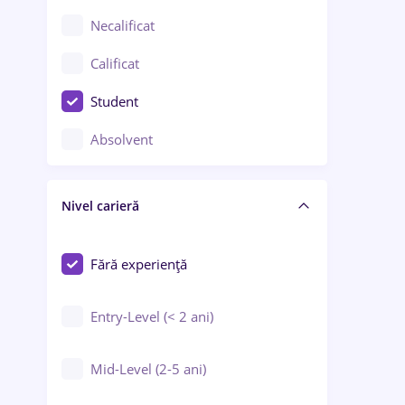
Chimie / Biochimie
Necalificat
Confecții / Design vestimentar
Calificat
Construcții / Instalații
Student
Controlul calității
Absolvent
Crewing / Casino / Entertainment
Nivel carieră
Educație / Training / Arte
Farmacie
Fără experiență
Entry-Level (< 2 ani)
Mid-Level (2-5 ani)