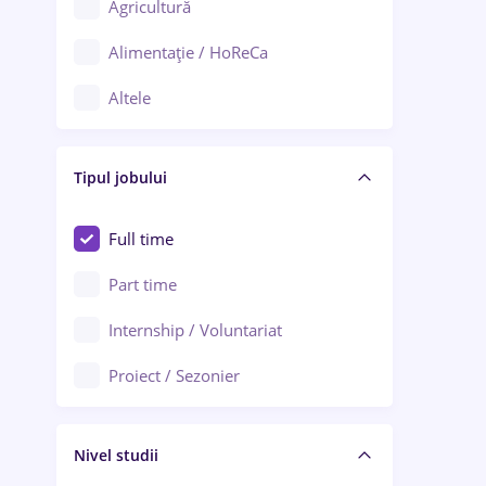
Agricultură
Ploiești
Alimentație / HoReCa
Adjud
Altele
Aiud
Arhitectură / Design interior
Alba Iulia
Tipul jobului
Asigurări
Alexandria
Au pair / Babysitter / Curățenie
Full time
Arad
Audit / Consultanță
Part time
Baia Mare
Auto / Echipamente
Internship / Voluntariat
Bârlad
Automatizări
Proiect / Sezonier
Bistrița (Bistrița-Năsăud)
Bănci
Nivel studii
Cercetare - dezvoltare