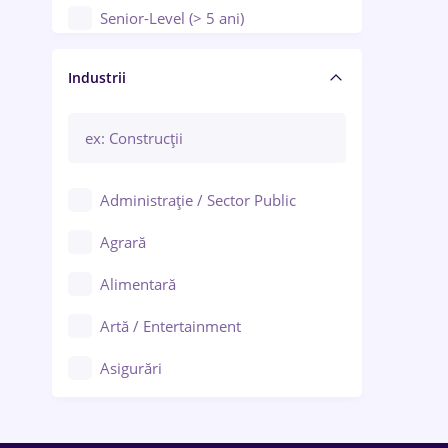
Senior-Level (> 5 ani)
Manager / Executiv
Industrii
Administrație / Sector Public
Agrară
Alimentară
Artă / Entertainment
Asigurări
Bănci / Servicii financiare