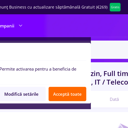
nunț Business cu actualizare săptămânală Gratuit (€269)
Gratis
ompanii
Permite activarea pentru a beneficia de
uri de munca
cu salarii magazin, Full ti
nt, Fara experienta
in
Banci, IT / Tele
Modifică setările
Acceptă toate
Relevanță
Dată