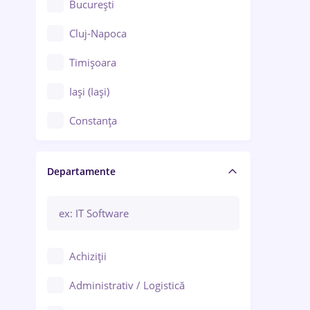
București
Cluj-Napoca
Timișoara
Iași (Iași)
Constanța
Craiova
Departamente
Brașov
Bacău
Brăila
Achiziții
Galați (Galați)
Administrativ / Logistică
Oradea