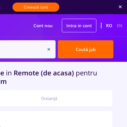
Creează cont
Cont nou
Intra in cont
RO
EN
Caută job
me
in
Remote (de acasa)
pentru
com
Distanță