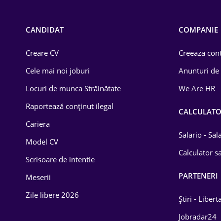
Call-center / BPO
Chimică
CANDIDAT
COMPANIE
Comerț / Retail
Creare CV
Creeaza cont
Construcții
Cele mai noi joburi
Anunturi de
Drept
Locuri de munca Străinătate
We Are HR
Educație / Training
Raportează conținut ilegal
CALCULAT
Cariera
Energetică
Salario - Sa
Model CV
Farma
Calculator sa
Scrisoare de intentie
Imobiliară
PARTENERI
Meserii
IT / Telecom
Zile libere 2026
Știri - Libert
Lemn / PVC
Jobradar24