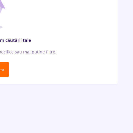
m căutării tale
cifice sau mai puține filtre.
ea