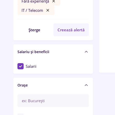
Fără experiență
IT / Telecom
Șterge
Creează alertă
Salariu și beneficii
Salarii
Orașe