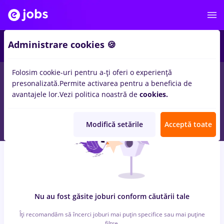
6
Administrare cookies 🍪
Folosim cookie-uri pentru a-ți oferi o experiență
0
locuri de munca
cu salarii Part time
in
Qatar
pentru
Fara
presonalizată.
Permite activarea pentru a beneficia de
experienta
in
Transport / Distributie, IT / Telecom
avantajele lor.
Vezi politica noastră de
cookies.
Modifică setările
Acceptă toate
Nu au fost găsite joburi conform căutării tale
Îți recomandăm să încerci joburi mai puțin specifice sau mai puține
filtre.