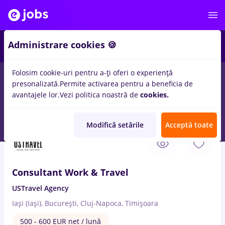
3
Administrare cookies 🍪
Folosim cookie-uri pentru a-ți oferi o experiență
presonalizată.
Permite activarea pentru a beneficia de
Remote (de acasă)
București
Cluj-Napoca
Iași (
avantajele lor.
Vezi politica noastră de
cookies.
33
locuri de munca
cu salarii junior recruiter
pentru
Student
Modifică setările
Acceptă toate
9 Aug. 2026
Consultant Work & Travel
USTravel Agency
Iași (Iași), București, Cluj-Napoca, Timișoara
500 - 600 EUR net / lună