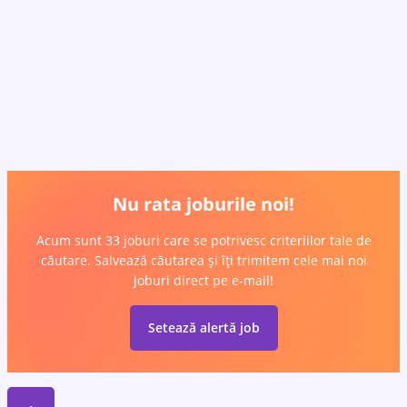
Nu rata joburile noi!
Acum sunt 33 joburi care se potrivesc criteriilor tale de
căutare. Salvează căutarea și îți trimitem cele mai noi
joburi direct pe e-mail!
Setează alertă job