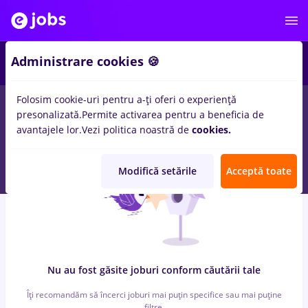
6
Administrare cookies 🍪
Folosim cookie-uri pentru a-ți oferi o experiență
0
locuri de munca
cu salarii Full time
in
Medgidia
pentru
Fara
presonalizată.
Permite activarea pentru a beneficia de
experienta
in
Transport / Distributie, Medicina / Sanatate
avantajele lor.
Vezi politica noastră de
cookies.
Modifică setările
Acceptă toate
Nu au fost găsite joburi conform căutării tale
Îți recomandăm să încerci joburi mai puțin specifice sau mai puține
filtre.