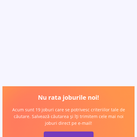
Nu rata joburile noi!
Acum sunt 19 joburi care se potrivesc criteriilor tale de
căutare. Salvează căutarea și îți trimitem cele mai noi
joburi direct pe e-mail!