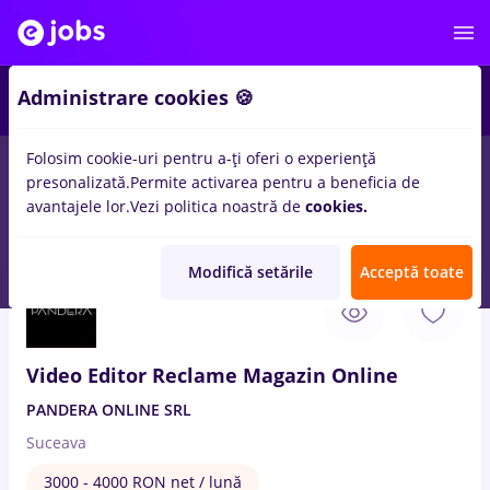
3
Administrare cookies 🍪
Folosim cookie-uri pentru a-ți oferi o experiență
presonalizată.
Permite activarea pentru a beneficia de
Remote (de acasă)
București
Cluj-Napoca
Iași (
avantajele lor.
Vezi politica noastră de
cookies.
19
locuri de munca
cu salarii online
in
Marketing
Modifică setările
Acceptă toate
20 Iul. 2026
Video Editor Reclame Magazin Online
PANDERA ONLINE SRL
Suceava
3000 - 4000 RON net / lună