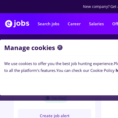
New company?
Get 
Search jobs
Career
Salaries
Of
Manage cookies 🍪
Jobs
N
We use cookies to offer you the best job hunting experience.
Pl
to all the platform's features.
You can check our Cookie Policy
h
NEO ASSESSMENT &
RESEARCH SRL
Verified
Create job alert