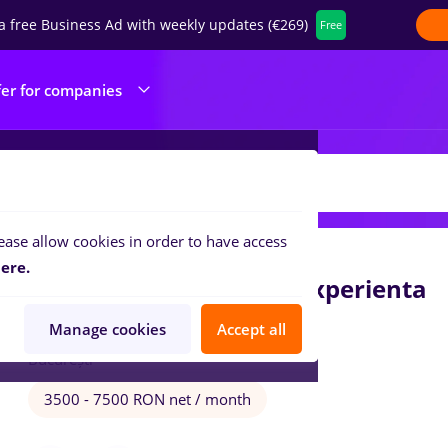
a free Business Ad with weekly updates (€269)
Free
fer for companies
EO ASSESSMENT & RESEARCH SRL
ease allow cookies in order to have access
Aug 6, 2026
ere.
Game Presenter - fara experienta
Neo Assessment & Research S.R.L.
Manage cookies
Accept all
București
3500 - 7500 RON net / month