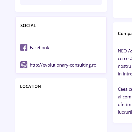
SOCIAL
Compa
Facebook
NEO As
cercetă
http://evolutionary-consulting.ro
nostru 
in int
LOCATION
Ceea ce
al comp
oferim 
lucruri