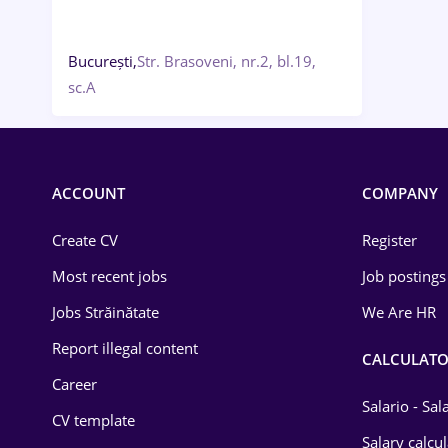
București,
Str. Brasoveni, nr.2, bl.19,
sc.A
ACCOUNT
COMPANY
Create CV
Register
Most recent jobs
Job postings
Jobs Străinătate
We Are HR
Report illegal content
CALCULATO
Career
Salario - Sa
CV template
Salary calcu