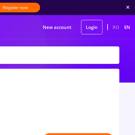
Register now
New account
Login
RO
EN