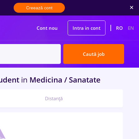
Creează cont
Cont nou
Intra in cont
RO
EN
Caută job
udent
in
Medicina / Sanatate
Distanță