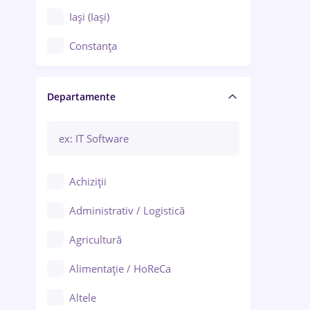
Iași (Iași)
Constanța
Craiova
Departamente
Brașov
Bacău
Brăila
Achiziții
Galați (Galați)
Administrativ / Logistică
Oradea
Agricultură
Ploiești
Alimentație / HoReCa
Adjud
Altele
Aiud