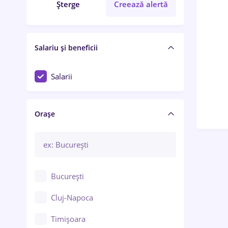
Șterge
Creează alertă
Salariu și beneficii
Salarii
Orașe
București
Cluj-Napoca
Timișoara