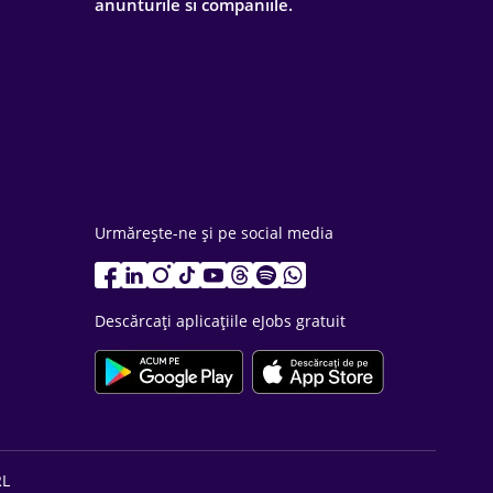
anunturile si companiile.
Urmărește-ne și pe social media
Descărcați aplicațiile eJobs gratuit
RL