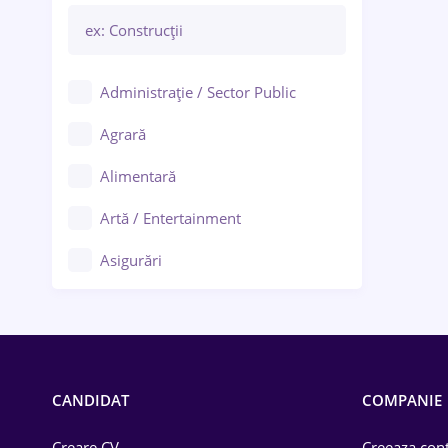
Administrație / Sector Public
Agrară
Alimentară
Artă / Entertainment
Asigurări
Bănci / Servicii financiare
Call-center / BPO
Chimică
CANDIDAT
COMPANIE
Comerț / Retail
Creare CV
Creeaza cont