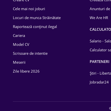
Construcții
Cele mai noi joburi
Anunturi de
Drept
Locuri de munca Străinătate
We Are HR
Educație / Training
Raportează conținut ilegal
CALCULAT
Cariera
Energetică
Salario - Sa
Model CV
Farma
Calculator sa
Scrisoare de intentie
Imobiliară
PARTENERI
Meserii
IT / Telecom
Zile libere 2026
Știri - Libert
Lemn / PVC
Jobradar24
Mașini / Auto
Media / Internet
©
Medicină / Sănătate