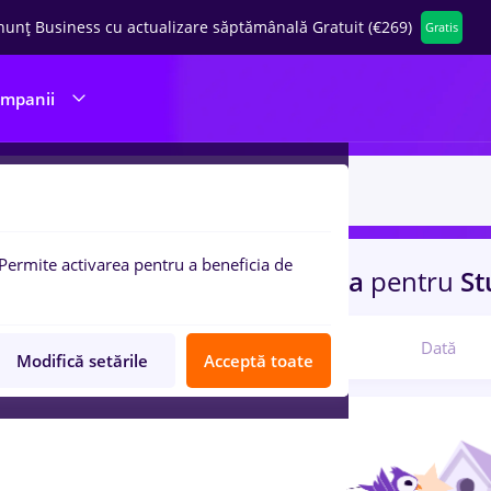
nunț Business cu actualizare săptămânală Gratuit (€269)
Gratis
ompanii
Permite activarea pentru a beneficia de
uri de munca
cu salarii
in
Joita
pentru
St
Relevanță
Dată
Modifică setările
Acceptă toate