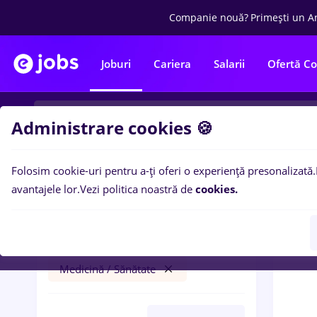
Companie nouă?
Primești un A
Joburi
Cariera
Salarii
Ofertă C
Administrare cookies 🍪
Folosim cookie-uri pentru a-ți oferi o experiență presonalizată.
0
loc
Filtre
avantajele lor.
Vezi politica noastră de
cookies.
Salarii
Joița
Student
Medicină / Sănătate