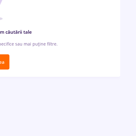
m căutării tale
cifice sau mai puține filtre.
ea