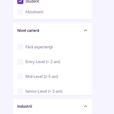
Student
Controlul calității
Absolvent
Crewing / Casino / Entertainment
Nivel carieră
Educație / Training / Arte
Farmacie
Fără experiență
Entry-Level (< 2 ani)
Mid-Level (2-5 ani)
Senior-Level (> 5 ani)
Manager / Executiv
Industrii