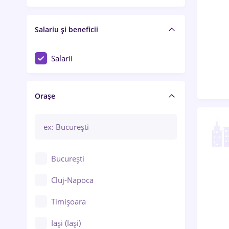
Salariu și beneficii
Salarii
Orașe
București
Cluj-Napoca
Timișoara
Iași (Iași)