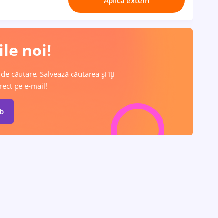
Aplică extern
le noi!
 de căutare. Salvează căutarea și îți
rect pe e-mail!
ob