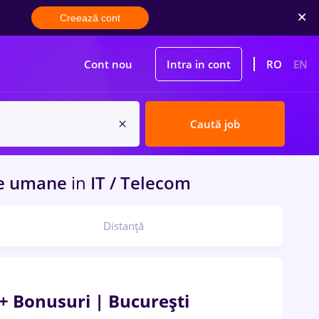
Creează cont
Cont nou
Intra in cont
RO
EN
Caută job
rse umane
in
IT / Telecom
Distanță
+ Bonusuri | București