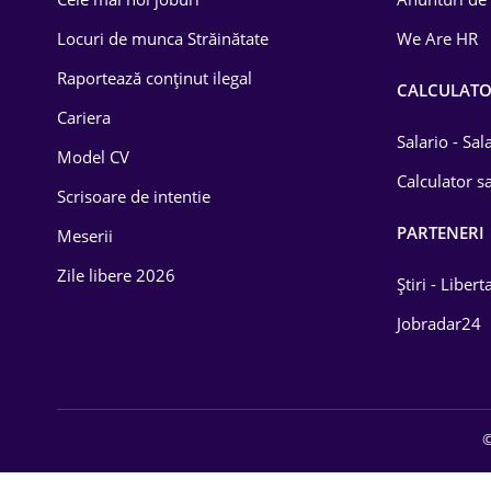
Drept
Locuri de munca Străinătate
We Are HR
Educație / Training
Raportează conținut ilegal
CALCULAT
Cariera
Energetică
Salario - Sa
Model CV
Farma
Calculator sa
Scrisoare de intentie
Imobiliară
PARTENERI
Meserii
IT / Telecom
Zile libere 2026
Știri - Libert
Lemn / PVC
Jobradar24
Mașini / Auto
Media / Internet
©
Medicină / Sănătate