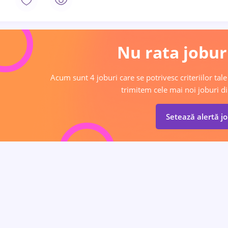
Nu rata joburi
Acum sunt 4 joburi care se potrivesc criteriilor tale
trimitem cele mai noi joburi di
Setează alertă j