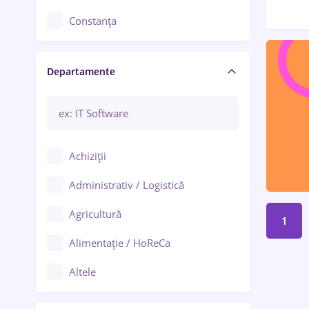
Constanța
Craiova
Departamente
Brașov
Bacău
Brăila
Achiziții
Galați (Galați)
Administrativ / Logistică
Oradea
Agricultură
1
Ploiești
Alimentație / HoReCa
Adjud
Altele
Aiud
Arhitectură / Design interior