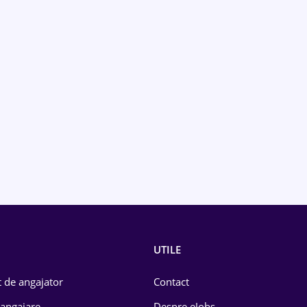
UTILE
 de angajator
Contact
 angajare
Despre eJobs