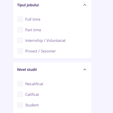
Alba Iulia
Tipul jobului
Asigurări
Alexandria
Au pair / Babysitter / Curățenie
Full time
Arad
Audit / Consultanță
Part time
Baia Mare
Auto / Echipamente
Internship / Voluntariat
Bârlad
Automatizări
Proiect / Sezonier
Bistrița (Bistrița-Năsăud)
Bănci
Nivel studii
Cercetare - dezvoltare
Chimie / Biochimie
Necalificat
Confecții / Design vestimentar
Calificat
Construcții / Instalații
Student