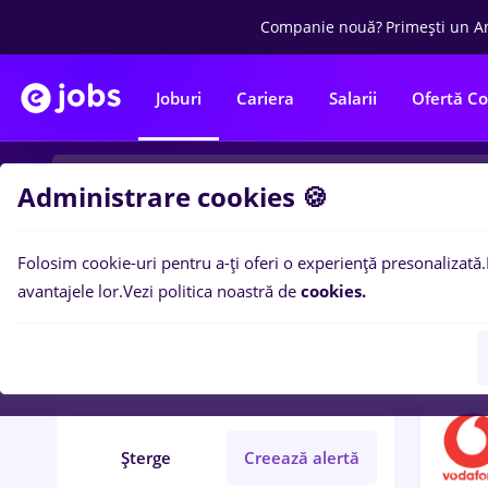
Companie nouă?
Primești un A
Joburi
Cariera
Salarii
Ofertă C
Administrare cookies 🍪
Folosim cookie-uri pentru a-ți oferi o experiență presonalizată.
4
loc
Filtre
avantajele lor.
Vezi politica noastră de
cookies.
inspector resurse umane
Salarii
IT / Telecom
Șterge
Creează alertă