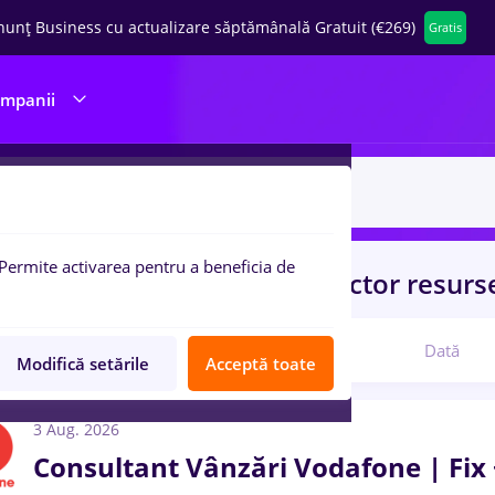
nunț Business cu actualizare săptămânală Gratuit (€269)
Gratis
ompanii
Permite activarea pentru a beneficia de
uri de munca
cu salarii inspector resu
Relevanță
Dată
Modifică setările
Acceptă toate
3 Aug. 2026
Consultant Vânzări Vodafone | Fix 