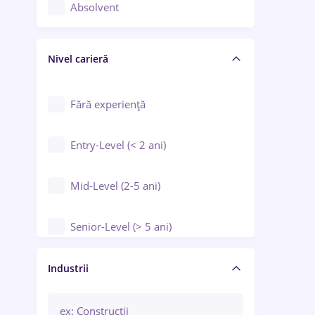
Controlul calității
Absolvent
Crewing / Casino / Entertainment
Nivel carieră
Educație / Training / Arte
Farmacie
Fără experiență
Entry-Level (< 2 ani)
Mid-Level (2-5 ani)
Senior-Level (> 5 ani)
Manager / Executiv
Industrii