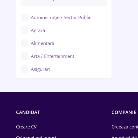
Administrație / Sector Public
Agrară
Alimentară
Artă / Entertainment
Asigurări
Bănci / Servicii financiare
Call-center / BPO
Chimică
CANDIDAT
COMPANIE
Comerț / Retail
Creare CV
Creeaza cont
Construcții
Cele mai noi joburi
Anunturi de