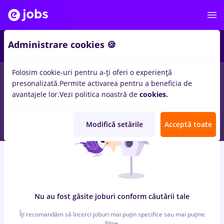
6
Administrare cookies 🍪
Folosim cookie-uri pentru a-ți oferi o experiență
0
locuri de munca
cu salarii reactjs, Part time
in
Iasi (Iasi)
presonalizată.
Permite activarea pentru a beneficia de
pentru
Fara experienta
in
Transport / Distributie
avantajele lor.
Vezi politica noastră de
cookies.
Modifică setările
Acceptă toate
Nu au fost găsite joburi conform căutării tale
Îți recomandăm să încerci joburi mai puțin specifice sau mai puține
filtre.