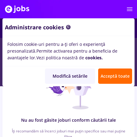
6
Administrare cookies 🍪
Folosim cookie-uri pentru a-ți oferi o experiență
0
locuri de munca
cu salarii 3ds max
in
Iasi (Iasi)
pentru
Fara
presonalizată.
Permite activarea pentru a beneficia de
experienta
in
Transport / Distributie, Medicina / Sanatate
avantajele lor.
Vezi politica noastră de
cookies.
Modifică setările
Acceptă toate
Nu au fost găsite joburi conform căutării tale
Îți recomandăm să încerci joburi mai puțin specifice sau mai puține
filtre.