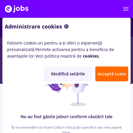
6
Administrare cookies 🍪
Folosim cookie-uri pentru a-ți oferi o experiență
0
locuri de munca
cu salarii reactjs
in
Iasi (Iasi)
pentru
Fara
presonalizată.
Permite activarea pentru a beneficia de
experienta
in
Transport / Distributie, IT / Telecom
avantajele lor.
Vezi politica noastră de
cookies.
Modifică setările
Acceptă toate
Nu au fost găsite joburi conform căutării tale
Îți recomandăm să încerci joburi mai puțin specifice sau mai puține
filtre.