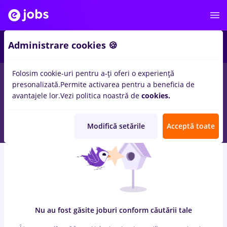
7
Administrare cookies 🍪
Folosim cookie-uri pentru a-ți oferi o experiență
0
locuri de munca
cu salarii sofer tir c e
in
Iasi (Iasi)
pentru
presonalizată.
Permite activarea pentru a beneficia de
Student, Fara experienta
in
Transport / Distributie, IT /
avantajele lor.
Vezi politica noastră de
cookies.
Telecom
Modifică setările
Acceptă toate
Nu au fost găsite joburi conform căutării tale