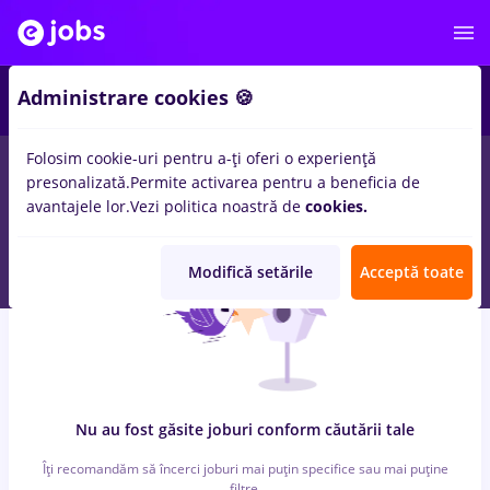
7
Administrare cookies 🍪
Folosim cookie-uri pentru a-ți oferi o experiență
0
locuri de munca
cu salarii food panda, Full time
in
Iasi (Iasi)
presonalizată.
Permite activarea pentru a beneficia de
pentru
Student, Entry-Level (< 2 ani)
in
Transport / Distributie
avantajele lor.
Vezi politica noastră de
cookies.
Modifică setările
Acceptă toate
Nu au fost găsite joburi conform căutării tale
Îți recomandăm să încerci joburi mai puțin specifice sau mai puține
filtre.