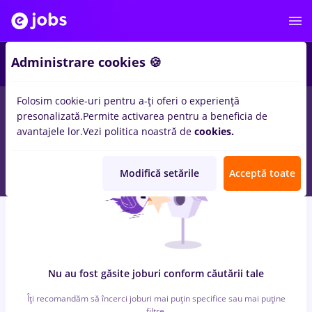
6
Administrare cookies 🍪
Folosim cookie-uri pentru a-ți oferi o experiență
0
locuri de munca
cu salarii 3ds max, Part time
in
Iasi (Iasi)
presonalizată.
Permite activarea pentru a beneficia de
pentru
Fara experienta
in
Medicina / Sanatate
avantajele lor.
Vezi politica noastră de
cookies.
Modifică setările
Acceptă toate
Nu au fost găsite joburi conform căutării tale
Îți recomandăm să încerci joburi mai puțin specifice sau mai puține
filtre.