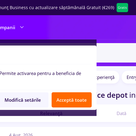
nunț Business cu actualizare săptămânală Gratuit (€269)
Gratis
ompanii
Permite activarea pentru a beneficia de
Full time
Part time
Fără experiență
Entr
pulare:
ocuri de munca
cu salarii office depot
in
Modifică setările
Acceptă toate
Relevanță
Dată
4 Aug. 2026