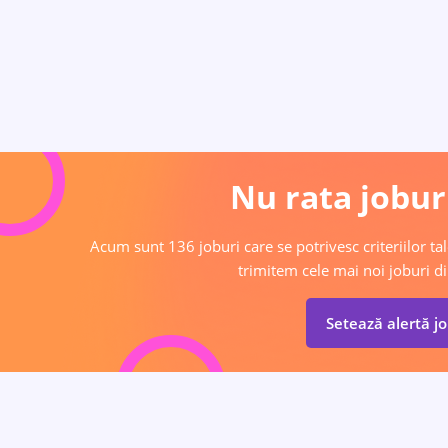
Nu rata joburi
Acum sunt 136 joburi care se potrivesc criteriilor tal
trimitem cele mai noi joburi di
Setează alertă j