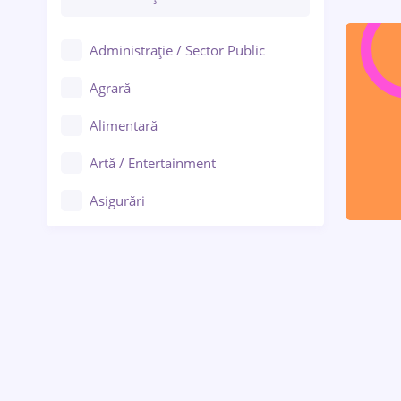
Administrație / Sector Public
Agrară
Alimentară
Artă / Entertainment
Asigurări
Bănci / Servicii financiare
Call-center / BPO
Chimică
Comerț / Retail
Construcții