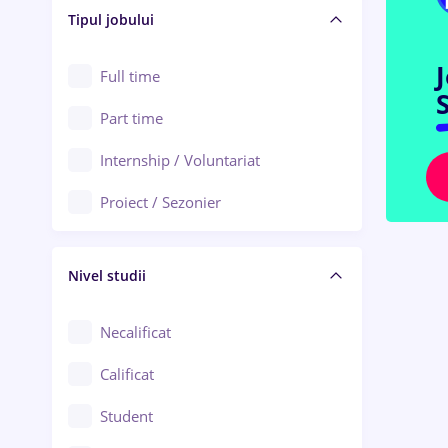
Alba Iulia
Tipul jobului
Asigurări
Alexandria
Au pair / Babysitter / Curățenie
Full time
Arad
S
Audit / Consultanță
Part time
Baia Mare
Auto / Echipamente
Internship / Voluntariat
Bârlad
Automatizări
Proiect / Sezonier
Bistrița (Bistrița-Năsăud)
Bănci
Nivel studii
Cercetare - dezvoltare
Chimie / Biochimie
Necalificat
Confecții / Design vestimentar
Calificat
Construcții / Instalații
Student