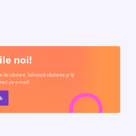
le noi!
e de căutare. Salvează căutarea și îți
rect pe e-mail!
ob