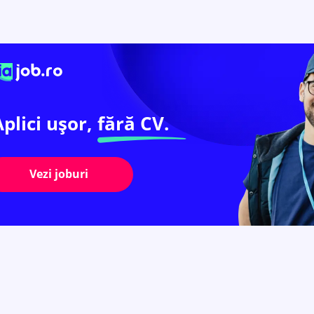
Aplici ușor,
fără CV.
Vezi joburi