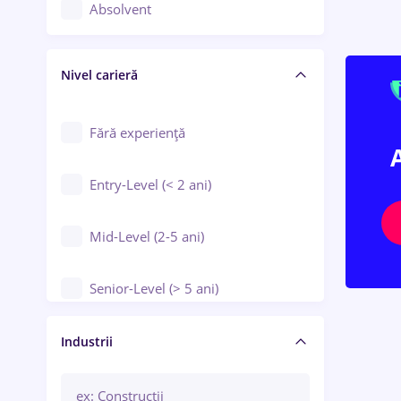
Controlul calității
Absolvent
Crewing / Casino / Entertainment
Nivel carieră
Educație / Training / Arte
Farmacie
Fără experiență
Entry-Level (< 2 ani)
Mid-Level (2-5 ani)
Senior-Level (> 5 ani)
Manager / Executiv
Industrii