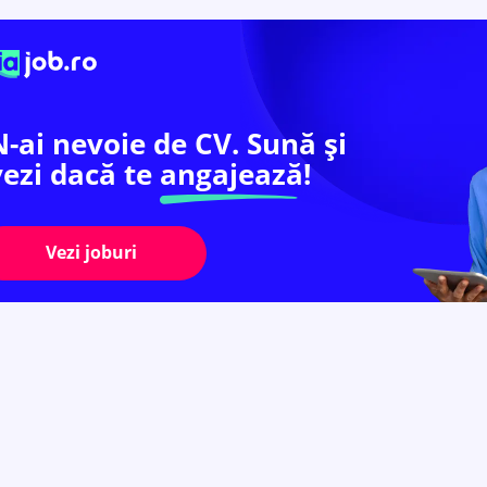
N-ai nevoie de CV. Sună și
vezi dacă te
angajează!
Vezi joburi