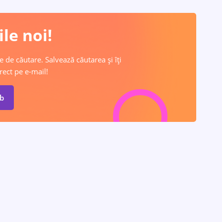
le noi!
e de căutare. Salvează căutarea și îți
rect pe e-mail!
ob