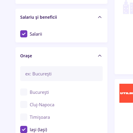
Salariu și beneficii
Salarii
Orașe
București
Cluj-Napoca
Timișoara
Iași (Iași)