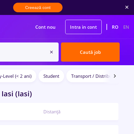
Creează cont
Cont nou
Intra in cont
RO
EN
Caută job
y-Level (< 2 ani)
Student
Transport / Distribuție
Co
Iasi (Iasi)
Distanță