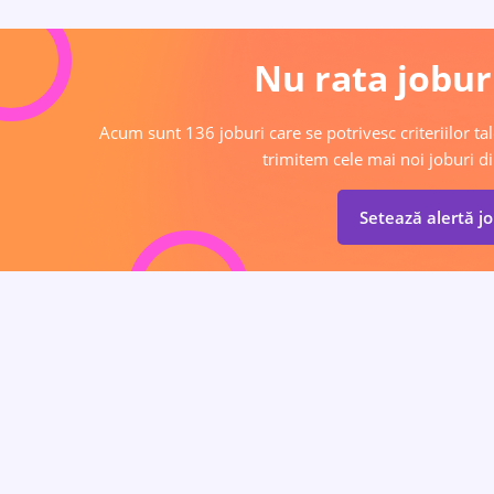
Nu rata joburi
Acum sunt 136 joburi care se potrivesc criteriilor tal
trimitem cele mai noi joburi di
Setează alertă j