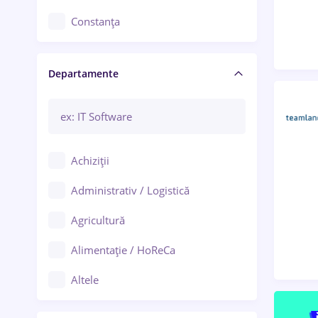
Constanța
Craiova
Departamente
Brașov
Bacău
Brăila
Achiziții
Galați (Galați)
Administrativ / Logistică
Oradea
Agricultură
Ploiești
Alimentație / HoReCa
Adjud
Altele
Aiud
Arhitectură / Design interior