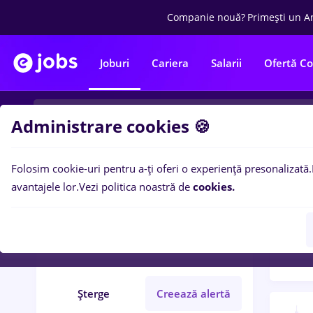
Companie nouă?
Primești un A
Joburi
Cariera
Salarii
Ofertă C
Administrare cookies 🍪
Folosim cookie-uri pentru a-ți oferi o experiență presonalizată.
Filtre po
Filtre
avantajele lor.
Vezi politica noastră de
cookies.
136
l
office depot
Salarii
Iași (Iași)
Șterge
Creează alertă