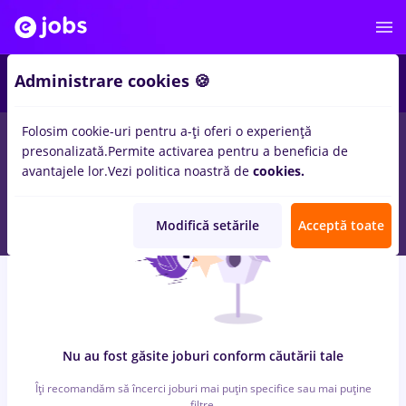
4
Administrare cookies 🍪
Folosim cookie-uri pentru a-ți oferi o experiență
0
locuri de munca
cu salarii after effects
in
Iasi (Iasi)
pentru
presonalizată.
Permite activarea pentru a beneficia de
Fara experienta
avantajele lor.
Vezi politica noastră de
cookies.
Modifică setările
Acceptă toate
Nu au fost găsite joburi conform căutării tale
Îți recomandăm să încerci joburi mai puțin specifice sau mai puține
filtre.