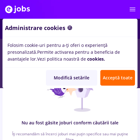
7
Administrare cookies 🍪
Folosim cookie-uri pentru a-ți oferi o experiență
0
locuri de munca
cu salarii assistant, Full time
in
Iasi (Iasi)
presonalizată.
Permite activarea pentru a beneficia de
pentru
Student
in
Marketing, IT / Telecom
avantajele lor.
Vezi politica noastră de
cookies.
Modifică setările
Acceptă toate
Nu au fost găsite joburi conform căutării tale
Îți recomandăm să încerci joburi mai puțin specifice sau mai puține
filtre.