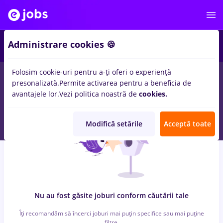
7
Administrare cookies 🍪
Folosim cookie-uri pentru a-ți oferi o experiență
0
locuri de munca
cu salarii assistant, Full time
in
Iasi (Iasi)
presonalizată.
Permite activarea pentru a beneficia de
pentru
Entry-Level (< 2 ani)
in
Marketing, IT / Telecom
avantajele lor.
Vezi politica noastră de
cookies.
Modifică setările
Acceptă toate
Nu au fost găsite joburi conform căutării tale
Îți recomandăm să încerci joburi mai puțin specifice sau mai puține
filtre.