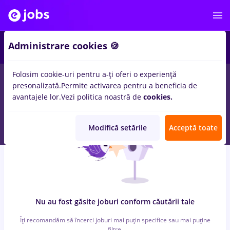
7
Administrare cookies 🍪
Folosim cookie-uri pentru a-ți oferi o experiență
0
locuri de munca
cu salarii sensiblu, Part time
in
Iasi (Iasi)
presonalizată.
Permite activarea pentru a beneficia de
pentru
Fara experienta
in
Constructii / Instalatii, IT / Telecom
avantajele lor.
Vezi politica noastră de
cookies.
Modifică setările
Acceptă toate
Nu au fost găsite joburi conform căutării tale
Îți recomandăm să încerci joburi mai puțin specifice sau mai puține
filtre.