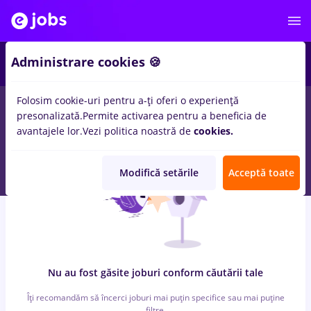
7
Administrare cookies 🍪
Folosim cookie-uri pentru a-ți oferi o experiență
0
locuri de munca
cu salarii sensiblu
in
Iasi (Iasi)
pentru
presonalizată.
Permite activarea pentru a beneficia de
Student, Fara experienta
in
Constructii / Instalatii, IT / Telecom
avantajele lor.
Vezi politica noastră de
cookies.
Modifică setările
Acceptă toate
Nu au fost găsite joburi conform căutării tale
Îți recomandăm să încerci joburi mai puțin specifice sau mai puține
filtre.