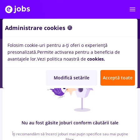
6
Administrare cookies 🍪
Folosim cookie-uri pentru a-ți oferi o experiență
0
locuri de munca
cu salarii Full time
in
Iasi (Iasi)
pentru
Fara
presonalizată.
Permite activarea pentru a beneficia de
experienta
in
Constructii / Instalatii, Medicina / Sanatate
avantajele lor.
Vezi politica noastră de
cookies.
Modifică setările
Acceptă toate
Nu au fost găsite joburi conform căutării tale
Îți recomandăm să încerci joburi mai puțin specifice sau mai puține
filtre.