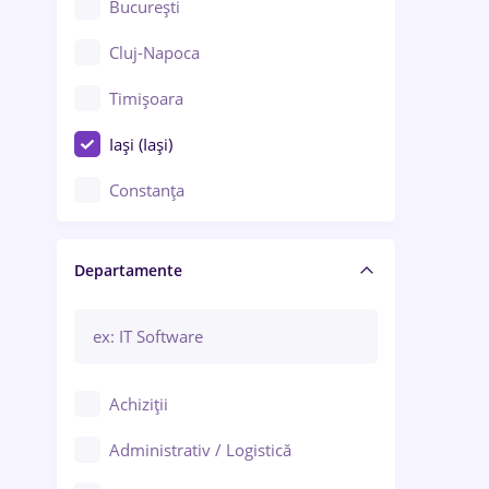
București
Cluj-Napoca
Timișoara
Iași (Iași)
Constanța
Craiova
Departamente
Brașov
Bacău
Brăila
Achiziții
Galați (Galați)
Administrativ / Logistică
Oradea