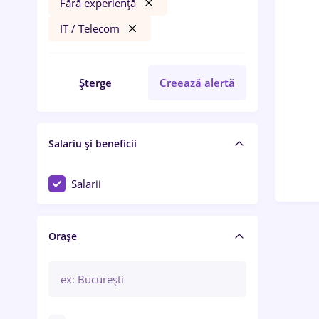
Fără experiență
IT / Telecom
Șterge
Creează alertă
Salariu și beneficii
Salarii
Orașe