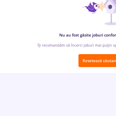
Nu au fost găsite joburi confor
Îți recomandăm să încerci joburi mai puțin spe
Resetează căutar