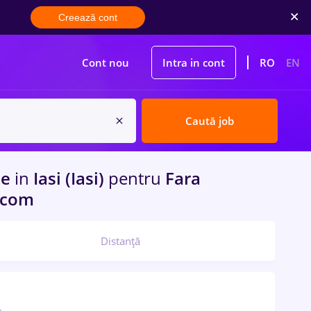
Creează cont
Cont nou
Intra in cont
RO
EN
Caută job
me
in
Iasi (Iasi)
pentru
Fara
lecom
Distanță