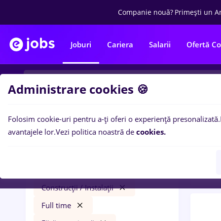
Companie nouă?
Primești un A
Joburi
Cariera
Salarii
Ofertă C
Administrare cookies 🍪
Folosim cookie-uri pentru a-ți oferi o experiență presonalizată.
0
loc
Filtre
avantajele lor.
Vezi politica noastră de
cookies.
expe
sensiblu
Salarii
Iași (Iași)
Construcții / Instalații
Full time