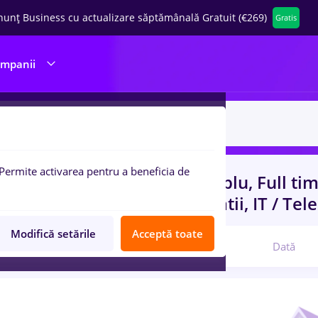
nunț Business cu actualizare săptămânală Gratuit (€269)
Gratis
ompanii
Permite activarea pentru a beneficia de
uri de munca
cu salarii sensiblu, Full ti
rienta
in
Constructii / Instalatii, IT / Te
Modifică setările
Acceptă toate
Relevanță
Dată