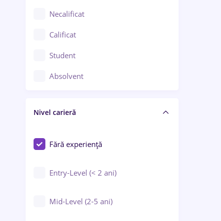
Chimie / Biochimie
Necalificat
Confecții / Design vestimentar
Calificat
Construcții / Instalații
Student
Controlul calității
Absolvent
Crewing / Casino / Entertainment
Nivel carieră
Educație / Training / Arte
Farmacie
Fără experiență
Entry-Level (< 2 ani)
Mid-Level (2-5 ani)