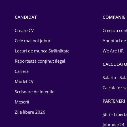
Call-center / BPO
Chimică
CANDIDAT
COMPANIE
Comerț / Retail
Creare CV
Creeaza cont
Construcții
Cele mai noi joburi
Anunturi de
Drept
Locuri de munca Străinătate
We Are HR
Educație / Training
Raportează conținut ilegal
CALCULAT
Cariera
Energetică
Salario - Sa
Model CV
Farma
Calculator sa
Scrisoare de intentie
Imobiliară
PARTENERI
Meserii
IT / Telecom
Zile libere 2026
Știri - Libert
Lemn / PVC
Jobradar24