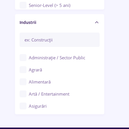
Senior-Level (> 5 ani)
Manager / Executiv
Industrii
Administrație / Sector Public
Agrară
Alimentară
Artă / Entertainment
Asigurări
Bănci / Servicii financiare