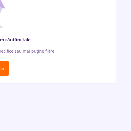
m căutării tale
cifice sau mai puține filtre.
ea