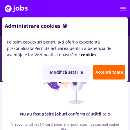
7
Administrare cookies 🍪
Folosim cookie-uri pentru a-ți oferi o experiență
0
locuri de munca
cu salarii finance, Full time
in
Iasi (Iasi)
presonalizată.
Permite activarea pentru a beneficia de
pentru
Student, Fara experienta
in
Constructii / Instalatii
avantajele lor.
Vezi politica noastră de
cookies.
Modifică setările
Acceptă toate
Nu au fost găsite joburi conform căutării tale
Îți recomandăm să încerci joburi mai puțin specifice sau mai puține
filtre.