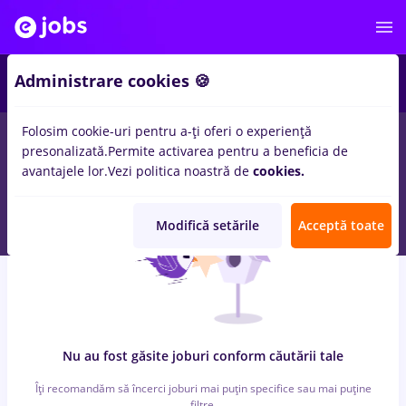
6
Administrare cookies 🍪
Folosim cookie-uri pentru a-ți oferi o experiență
0
locuri de munca
cu salarii intership
in
Iasi (Iasi)
pentru
Fara
presonalizată.
Permite activarea pentru a beneficia de
experienta
in
Banci, IT / Telecom
avantajele lor.
Vezi politica noastră de
cookies.
Modifică setările
Acceptă toate
Nu au fost găsite joburi conform căutării tale
Îți recomandăm să încerci joburi mai puțin specifice sau mai puține
filtre.