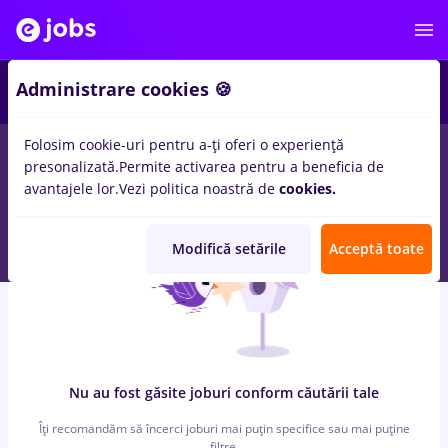
6
Administrare cookies 🍪
Folosim cookie-uri pentru a-ți oferi o experiență
0
locuri de munca
cu salarii turca
in
Iasi (Iasi)
pentru
Student
in
presonalizată.
Permite activarea pentru a beneficia de
Banci, Medicina / Sanatate
avantajele lor.
Vezi politica noastră de
cookies.
Modifică setările
Acceptă toate
Nu au fost găsite joburi conform căutării tale
Îți recomandăm să încerci joburi mai puțin specifice sau mai puține
filtre.