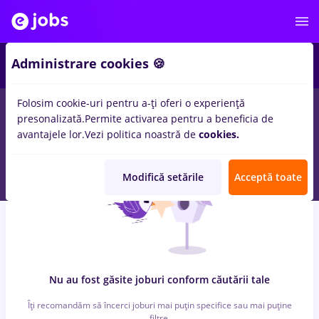
6
Administrare cookies 🍪
Folosim cookie-uri pentru a-ți oferi o experiență
0
locuri de munca
cu salarii arhivist
in
Iasi (Iasi)
pentru
Entry-
presonalizată.
Permite activarea pentru a beneficia de
Level (< 2 ani)
in
Banci, IT / Telecom
avantajele lor.
Vezi politica noastră de
cookies.
Modifică setările
Acceptă toate
Nu au fost găsite joburi conform căutării tale
Îți recomandăm să încerci joburi mai puțin specifice sau mai puține
filtre.