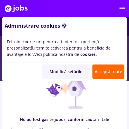
7
Administrare cookies 🍪
Folosim cookie-uri pentru a-ți oferi o experiență
0
locuri de munca
cu salarii lidl, Part time
in
Galati (Galati)
presonalizată.
Permite activarea pentru a beneficia de
pentru
Entry-Level (< 2 ani)
in
Constructii / Instalatii, Medicina
avantajele lor.
Vezi politica noastră de
cookies.
/ Sanatate
Modifică setările
Acceptă toate
Nu au fost găsite joburi conform căutării tale