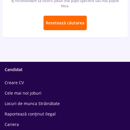
Îți recomandăm să încerci joburi mai puțin specifice sau mai puține
filtre.
Resetează căutarea
Candidat
Creare CV
Cele mai noi joburi
Locuri de munca Străinătate
Raportează conținut ilegal
Cariera