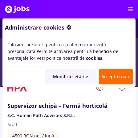
2
Administrare cookies 🍪
Folosim cookie-uri pentru a-ți oferi o experiență
presonalizată.
Permite activarea pentru a beneficia de
Remote (de acasă)
București
Cluj-Napoca
Iași (
avantajele lor.
Vezi politica noastră de
cookies.
46
locuri de munca
cu salarii ferma
Modifică setările
Acceptă toate
7 Aug. 2026
Supervizor echipă – Fermă horticolă
S.C. Human Path Advisors S.R.L.
Arad
4500 RON net / lună