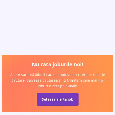
Nu rata joburile noi!
Acum sunt 46 joburi care se potrivesc criteriilor tale de
căutare. Salvează căutarea și îți trimitem cele mai noi
joburi direct pe e-mail!
Setează alertă job