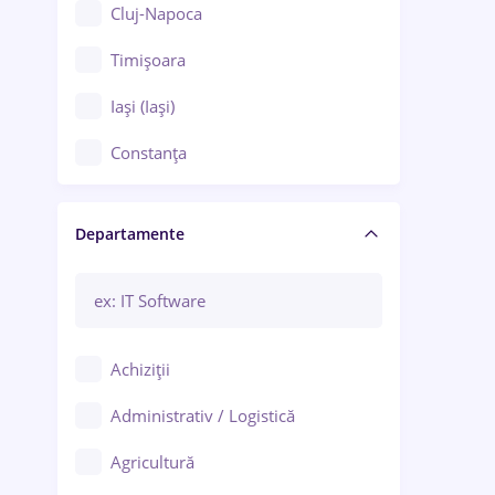
Cluj-Napoca
Timișoara
Iași (Iași)
Constanța
Craiova
Departamente
Brașov
Bacău
Brăila
Achiziții
Galați (Galați)
Administrativ / Logistică
Oradea
Agricultură
Ploiești