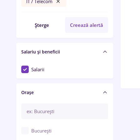
IT / Telecom
Șterge
Creează alertă
Salariu și beneficii
Salarii
Orașe
București