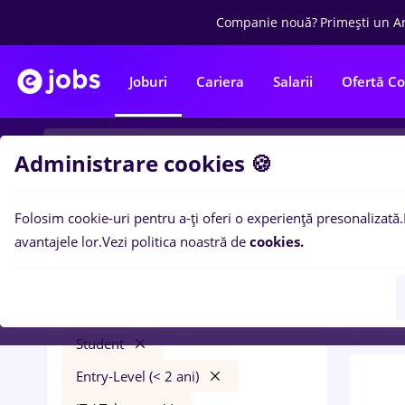
Companie nouă?
Primești un A
Joburi
Cariera
Salarii
Ofertă C
Administrare cookies 🍪
Folosim cookie-uri pentru a-ți oferi o experiență presonalizată.
0
loc
Filtre
avantajele lor.
Vezi politica noastră de
cookies.
Trans
Salarii
Dorohoi
Transport / Distribuție
Student
Entry-Level (< 2 ani)