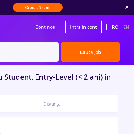
Creează cont
Cont nou
Intra in cont
RO
EN
Caută job
u
Student, Entry-Level (< 2 ani)
in
Distanță