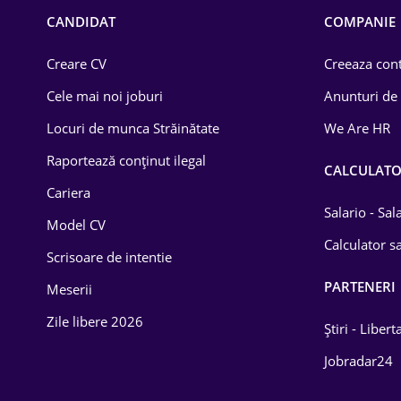
Chimică
CANDIDAT
COMPANIE
Comerț / Retail
Creare CV
Creeaza cont
Construcții
Cele mai noi joburi
Anunturi de
Drept
Locuri de munca Străinătate
We Are HR
Educație / Training
Raportează conținut ilegal
CALCULAT
Cariera
Energetică
Salario - Sa
Model CV
Farma
Calculator sa
Scrisoare de intentie
Imobiliară
PARTENERI
Meserii
IT / Telecom
Zile libere 2026
Știri - Libert
Lemn / PVC
Jobradar24
Mașini / Auto