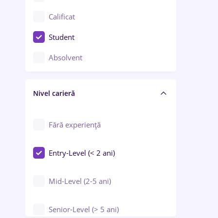
Confecții / Design vestimentar
Calificat
Construcții / Instalații
Student
Controlul calității
Absolvent
Crewing / Casino / Entertainment
Nivel carieră
Educație / Training / Arte
Farmacie
Fără experiență
Entry-Level (< 2 ani)
Mid-Level (2-5 ani)
Senior-Level (> 5 ani)