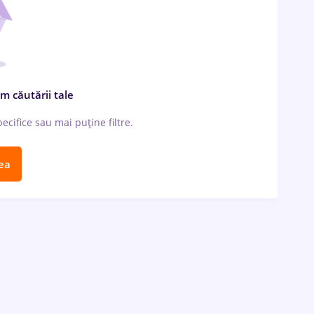
m căutării tale
cifice sau mai puține filtre.
ea