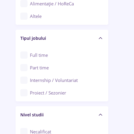
Alimentație / HoReCa
Adjud
Altele
Aiud
Arhitectură / Design interior
Alba Iulia
Tipul jobului
Asigurări
Alexandria
Au pair / Babysitter / Curățenie
Full time
Arad
Audit / Consultanță
Part time
Baia Mare
Auto / Echipamente
Internship / Voluntariat
Bârlad
Automatizări
Proiect / Sezonier
Bistrița (Bistrița-Năsăud)
Bănci
Nivel studii
Cercetare - dezvoltare
Chimie / Biochimie
Necalificat