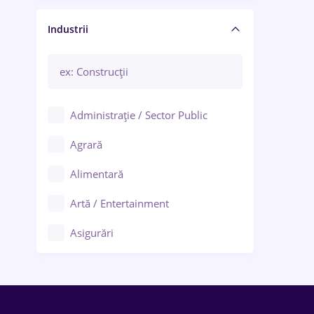
Manager / Executiv
Industrii
Administrație / Sector Public
Agrară
Alimentară
Artă / Entertainment
Asigurări
Bănci / Servicii financiare
Call-center / BPO