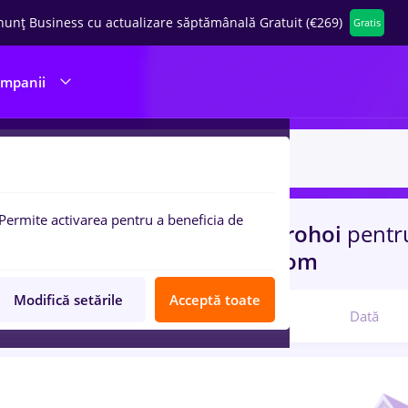
nunț Business cu actualizare săptămânală Gratuit (€269)
Gratis
ompanii
Permite activarea pentru a beneficia de
uri de munca
cu salarii
in
Dorohoi
pentr
port / Distributie, IT / Telecom
Modifică setările
Acceptă toate
Relevanță
Dată