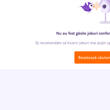
Nu au fost găsite joburi confor
Îți recomandăm să încerci joburi mai puțin spe
Resetează căutar