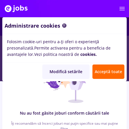
4
Administrare cookies 🍪
Folosim cookie-uri pentru a-ți oferi o experiență
0
locuri de munca
cu salarii after effects
pentru
Fara
presonalizată.
Permite activarea pentru a beneficia de
experienta
in
Constructii / Instalatii
avantajele lor.
Vezi politica noastră de
cookies.
Modifică setările
Acceptă toate
Nu au fost găsite joburi conform căutării tale
Îți recomandăm să încerci joburi mai puțin specifice sau mai puține
filtre.