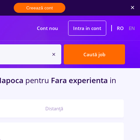
Creează cont
Cont nou
Intra in cont
RO
EN
Caută job
Napoca
pentru
Fara experienta
in
Distanță