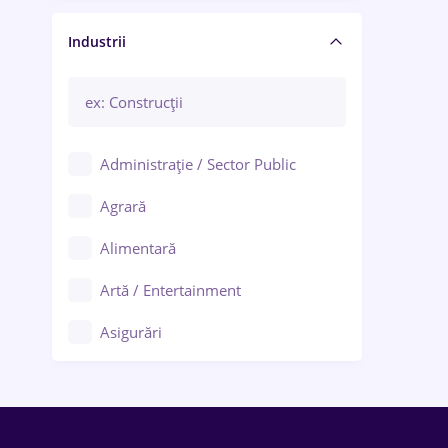
Manager / Executiv
Industrii
Administrație / Sector Public
Agrară
Alimentară
Artă / Entertainment
Asigurări
Bănci / Servicii financiare
Call-center / BPO