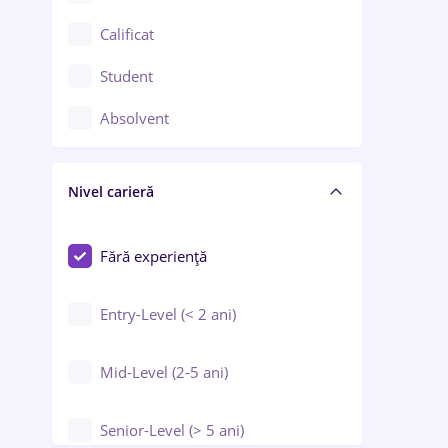
Confecții / Design vestimentar
Calificat
Construcții / Instalații
Student
Controlul calității
Absolvent
Crewing / Casino / Entertainment
Nivel carieră
Educație / Training / Arte
Farmacie
Fără experiență
Entry-Level (< 2 ani)
Mid-Level (2-5 ani)
Senior-Level (> 5 ani)