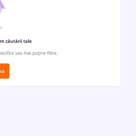
m căutării tale
cifice sau mai puține filtre.
ea