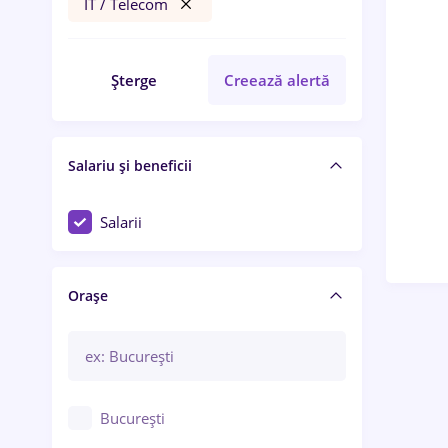
IT / Telecom
Șterge
Creează alertă
Salariu și beneficii
Salarii
Orașe
București