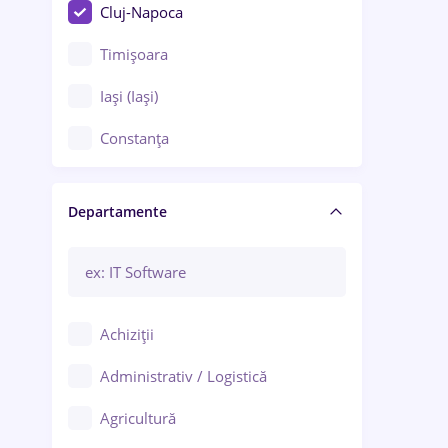
Cluj-Napoca
Timișoara
Iași (Iași)
Constanța
Craiova
Departamente
Brașov
Bacău
Brăila
Achiziții
Galați (Galați)
Administrativ / Logistică
Oradea
Agricultură
Ploiești