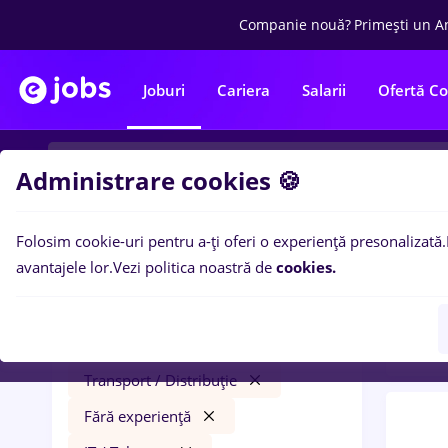
Companie nouă?
Primești un A
Joburi
Cariera
Salarii
Ofertă C
Administrare cookies 🍪
Folosim cookie-uri pentru a-ți oferi o experiență presonalizată.
0
loc
Filtre
avantajele lor.
Vezi politica noastră de
cookies.
Trans
vopsitor
Salarii
Cluj-Napoca
Transport / Distribuție
Fără experiență