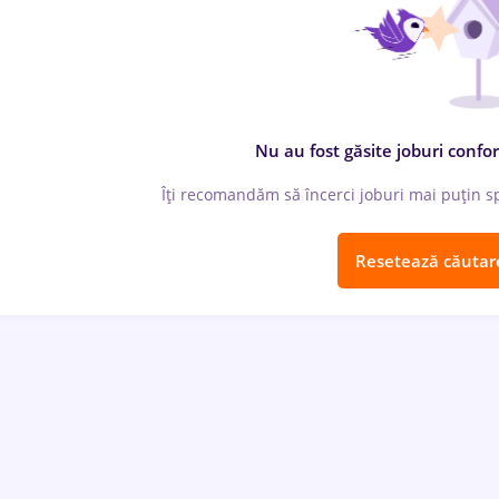
Nu au fost găsite joburi confor
Îți recomandăm să încerci joburi mai puțin spe
Resetează căutar