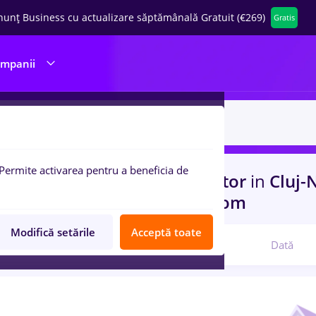
nunț Business cu actualizare săptămânală Gratuit (€269)
Gratis
ompanii
Permite activarea pentru a beneficia de
uri de munca
cu salarii vopsitor
in
Cluj-
port / Distributie, IT / Telecom
Modifică setările
Acceptă toate
Relevanță
Dată