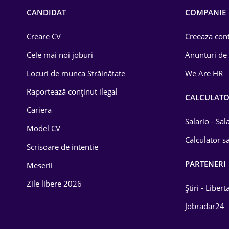
Chimică
CANDIDAT
COMPANIE
Comerț / Retail
Creare CV
Creeaza cont
Construcții
Cele mai noi joburi
Anunturi de
Drept
Locuri de munca Străinătate
We Are HR
Educație / Training
Raportează conținut ilegal
CALCULAT
Cariera
Energetică
Salario - Sa
Model CV
Farma
Calculator sa
Scrisoare de intentie
Imobiliară
PARTENERI
Meserii
IT / Telecom
Zile libere 2026
Știri - Libert
Lemn / PVC
Jobradar24
Mașini / Auto