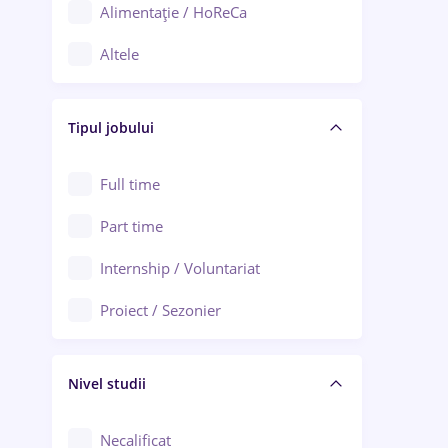
Alimentație / HoReCa
Adjud
Altele
Aiud
Arhitectură / Design interior
Alba Iulia
Tipul jobului
Asigurări
Alexandria
Au pair / Babysitter / Curățenie
Full time
Arad
Audit / Consultanță
Part time
Baia Mare
Auto / Echipamente
Internship / Voluntariat
Bârlad
Automatizări
Proiect / Sezonier
Bistrița (Bistrița-Năsăud)
Bănci
Nivel studii
Cercetare - dezvoltare
Chimie / Biochimie
Necalificat