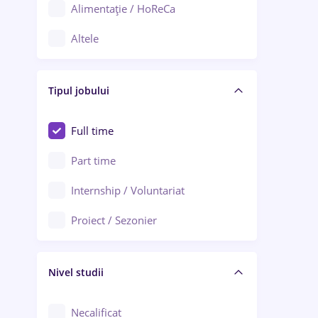
Alimentație / HoReCa
Adjud
Altele
Aiud
Arhitectură / Design interior
Alba Iulia
Tipul jobului
Asigurări
Alexandria
Au pair / Babysitter / Curățenie
Full time
Arad
Audit / Consultanță
Part time
Baia Mare
Auto / Echipamente
Internship / Voluntariat
Bârlad
Automatizări
Proiect / Sezonier
Bistrița (Bistrița-Năsăud)
Bănci
Nivel studii
Cercetare - dezvoltare
Chimie / Biochimie
Necalificat