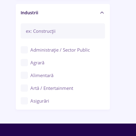
Manager / Executiv
Industrii
Administrație / Sector Public
Agrară
Alimentară
Artă / Entertainment
Asigurări
Bănci / Servicii financiare
Call-center / BPO