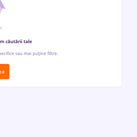
m căutării tale
cifice sau mai puține filtre.
ea