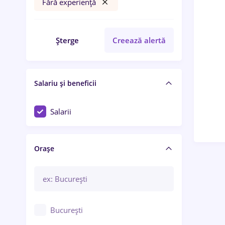
Fără experiență
Șterge
Creează alertă
Salariu și beneficii
Salarii
Orașe
București