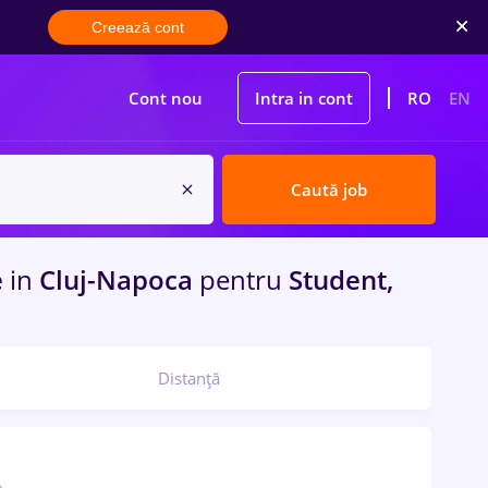
Creează cont
Cont nou
Intra in cont
RO
EN
Caută job
e
in
Cluj-Napoca
pentru
Student,
Distanță