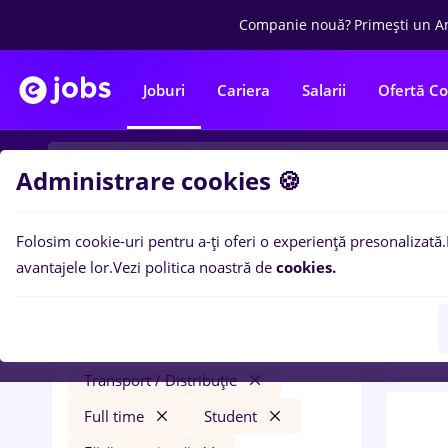
Companie nouă?
Primești un A
Joburi
Cariera
Salarii
Ofertă C
Administrare cookies 🍪
Folosim cookie-uri pentru a-ți oferi o experiență presonalizată.
0
loc
Filtre
avantajele lor.
Vezi politica noastră de
cookies.
Fara
finance
Salarii
Cluj-Napoca
Transport / Distribuție
Full time
Student