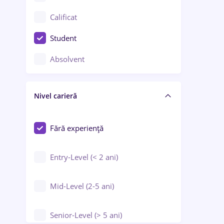
Confecții / Design vestimentar
Calificat
Construcții / Instalații
Student
Controlul calității
Absolvent
Crewing / Casino / Entertainment
Nivel carieră
Educație / Training / Arte
Farmacie
Fără experiență
Entry-Level (< 2 ani)
Mid-Level (2-5 ani)
Senior-Level (> 5 ani)