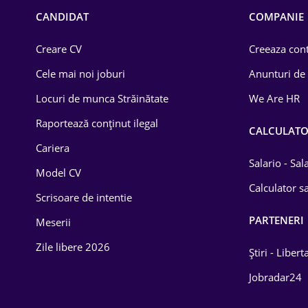
Chimică
CANDIDAT
COMPANIE
Comerț / Retail
Creare CV
Creeaza cont
Construcții
Cele mai noi joburi
Anunturi de
Drept
Locuri de munca Străinătate
We Are HR
Educație / Training
Raportează conținut ilegal
CALCULAT
Cariera
Energetică
Salario - Sa
Model CV
Farma
Calculator sa
Scrisoare de intentie
Imobiliară
PARTENERI
Meserii
IT / Telecom
Zile libere 2026
Știri - Libert
Lemn / PVC
Jobradar24
Mașini / Auto