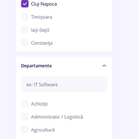
Cluj-Napoca
Timișoara
Iași (Iași)
Constanța
Craiova
Departamente
Brașov
Bacău
Brăila
Achiziții
Galați (Galați)
Administrativ / Logistică
Oradea
Agricultură
Ploiești