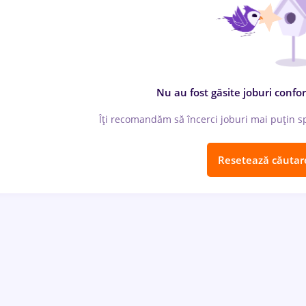
Nu au fost găsite joburi confor
Îți recomandăm să încerci joburi mai puțin spe
Resetează căutar