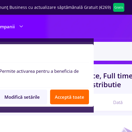
nunț Business cu actualizare săptămânală Gratuit (€269)
Gratis
ompanii
Permite activarea pentru a beneficia de
uri de munca
cu salarii finance, Full tim
 experienta
in
Transport / Distributie
Modifică setările
Acceptă toate
Relevanță
Dată