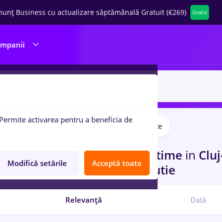
nunț Business cu actualizare săptămânală Gratuit (€269)
Gratis
ompanii
Permite activarea pentru a beneficia de
IT / Telecom
Medicină / Sănătate
pulare:
curi de munca
cu salarii Full time
in
Clu
Modifică setările
Acceptă toate
rienta
in
Transport / Distributie
Relevanță
Dată