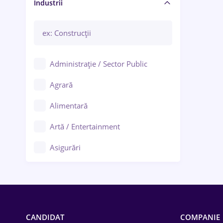
Manager / Executiv
Industrii
Administrație / Sector Public
Agrară
Alimentară
Artă / Entertainment
Asigurări
Bănci / Servicii financiare
Call-center / BPO
Chimică
CANDIDAT
COMPANIE