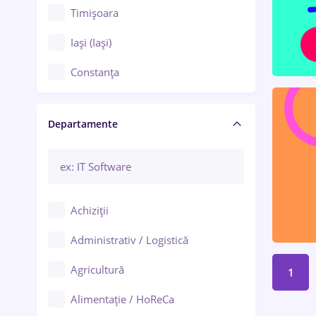
Timișoara
Iași (Iași)
Constanța
Craiova
Departamente
Brașov
Bacău
Brăila
Achiziții
Galați (Galați)
Administrativ / Logistică
Oradea
Agricultură
1
Ploiești
Alimentație / HoReCa
Adjud