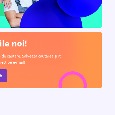
le noi!
 de căutare. Salvează căutarea și îți
rect pe e-mail!
ob