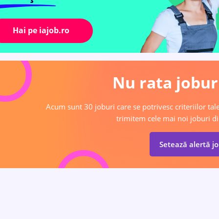
Hai pe iajob.ro
Nu rata joburi
Acum sunt 30 joburi care se potrivesc criteriilor tale
trimitem cele mai noi joburi di
Setează alertă j