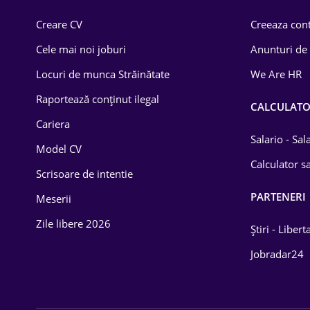
Comerț / Retail
Creare CV
Creeaza cont
Construcții
Cele mai noi joburi
Anunturi de
Drept
Locuri de munca Străinătate
We Are HR
Educație / Training
Raportează conținut ilegal
CALCULAT
Cariera
Energetică
Salario - Sa
Model CV
Farma
Calculator sa
Scrisoare de intentie
Imobiliară
PARTENERI
Meserii
IT / Telecom
Zile libere 2026
Știri - Libert
Lemn / PVC
Jobradar24
Mașini / Auto
Media / Internet