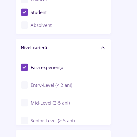
Construcții / Instalații
Student
Controlul calității
Absolvent
Crewing / Casino / Entertainment
Nivel carieră
Educație / Training / Arte
Farmacie
Fără experiență
Entry-Level (< 2 ani)
Mid-Level (2-5 ani)
Senior-Level (> 5 ani)