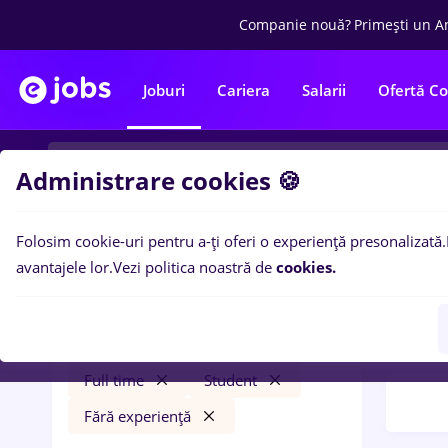
Companie nouă?
Primești un A
Joburi
Cariera
Salarii
Ofertă C
Administrare cookies 🍪
Folosim cookie-uri pentru a-ți oferi o experiență presonalizată.
Filtre po
Filtre
avantajele lor.
Vezi politica noastră de
cookies.
30
lo
Salarii
Cluj-Napoca
expe
Transport / Distribuție
Full time
Student
Fără experiență