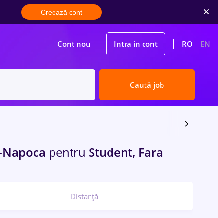
Creează cont
Cont nou
Intra in cont
RO
EN
Caută job
j-Napoca
pentru
Student, Fara
Distanță