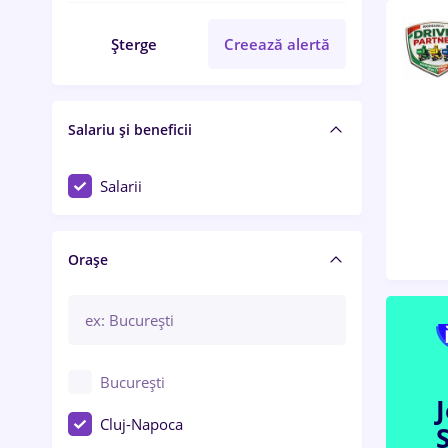
Șterge
Creează alertă
Salariu și beneficii
Salarii
Orașe
București
Cluj-Napoca
S