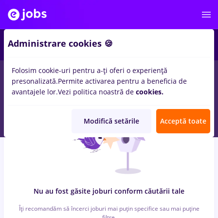
6
Administrare cookies 🍪
Folosim cookie-uri pentru a-ți oferi o experiență
0
locuri de munca
cu salarii bombardier, Full time
in
Cluj-
presonalizată.
Permite activarea pentru a beneficia de
Napoca
pentru
Entry-Level (< 2 ani)
in
Transport / Distributie
avantajele lor.
Vezi politica noastră de
cookies.
Modifică setările
Acceptă toate
Nu au fost găsite joburi conform căutării tale
Îți recomandăm să încerci joburi mai puțin specifice sau mai puține
filtre.