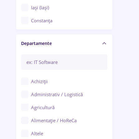
Iași (Iași)
Constanța
Craiova
Departamente
Brașov
Bacău
Brăila
Achiziții
Galați (Galați)
Administrativ / Logistică
Oradea
Agricultură
Ploiești
Alimentație / HoReCa
Adjud
Altele
Aiud