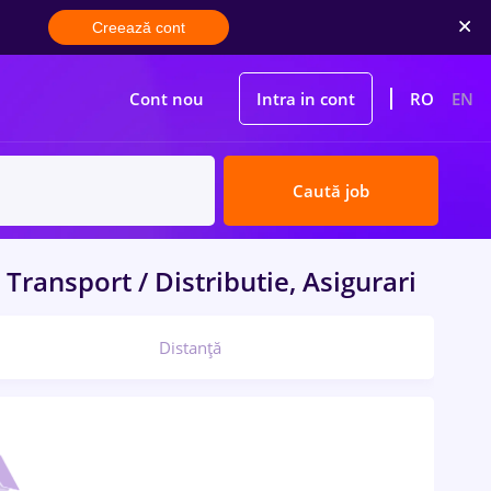
Creează cont
Cont nou
Intra in cont
RO
EN
Caută job
Transport / Distributie, Asigurari
Distanță