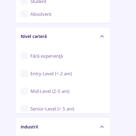
Student
Controlul calității
Absolvent
Crewing / Casino / Entertainment
Nivel carieră
Educație / Training / Arte
Farmacie
Fără experiență
Entry-Level (< 2 ani)
Mid-Level (2-5 ani)
Senior-Level (> 5 ani)
Manager / Executiv
Industrii