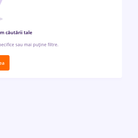
m căutării tale
cifice sau mai puține filtre.
ea