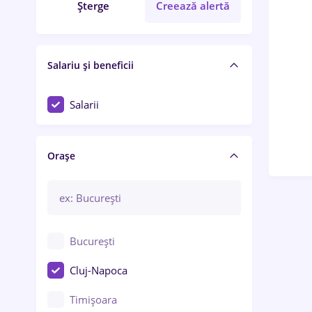
Șterge
Creează alertă
Salariu și beneficii
Salarii
Orașe
București
Cluj-Napoca
Timișoara