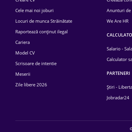
Construcții
Cele mai noi joburi
Anunturi de
Drept
Locuri de munca Străinătate
We Are HR
Educație / Training
Raportează conținut ilegal
CALCULAT
Cariera
Energetică
Salario - Sa
Model CV
Farma
Calculator sa
Scrisoare de intentie
Imobiliară
PARTENERI
Meserii
IT / Telecom
Zile libere 2026
Știri - Libert
Lemn / PVC
Jobradar24
Mașini / Auto
Media / Internet
©
Medicină / Sănătate