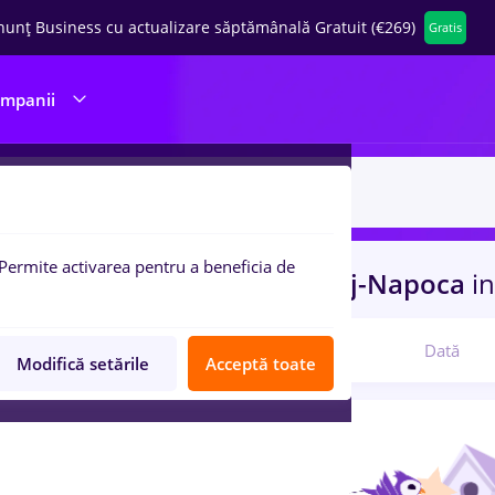
nunț Business cu actualizare săptămânală Gratuit (€269)
Gratis
ompanii
Permite activarea pentru a beneficia de
uri de munca
cu salarii
in
Cluj-Napoca
in
Relevanță
Dată
Modifică setările
Acceptă toate