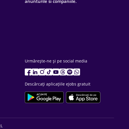
anunturile si companiile.
Urmărește-ne și pe social media
Descărcați aplicațiile eJobs gratuit
RL