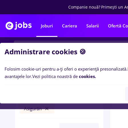
Companie nouă?
Primești un A
Joburi
Cariera
Salarii
Ofertă C
Administrare cookies 🍪
Folosim cookie-uri pentru a-ți oferi o experiență presonalizată.
0
loc
Filtre
avantajele lor.
Vezi politica noastră de
cookies.
Salarii
Cluj-Napoca
Transport / Distribuție
Asigurări