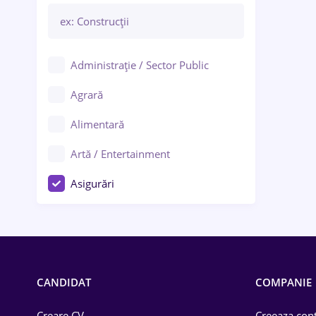
Administrație / Sector Public
Agrară
Alimentară
Artă / Entertainment
Asigurări
Bănci / Servicii financiare
Call-center / BPO
Chimică
CANDIDAT
COMPANIE
Comerț / Retail
Creare CV
Creeaza cont