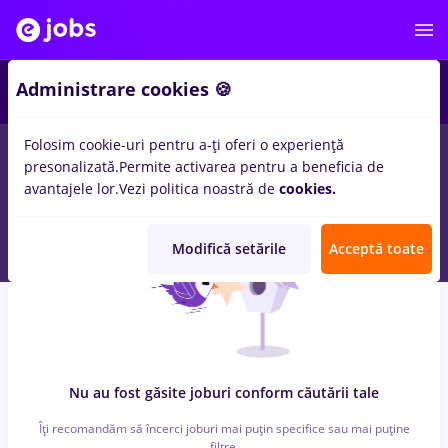
6
Administrare cookies 🍪
Folosim cookie-uri pentru a-ți oferi o experiență
0
locuri de munca
cu salarii Part time
in
Cluj-Napoca
pentru
presonalizată.
Permite activarea pentru a beneficia de
Student, Entry-Level (< 2 ani)
in
Protectia muncii
avantajele lor.
Vezi politica noastră de
cookies.
Modifică setările
Acceptă toate
Nu au fost găsite joburi conform căutării tale
Îți recomandăm să încerci joburi mai puțin specifice sau mai puține
filtre.