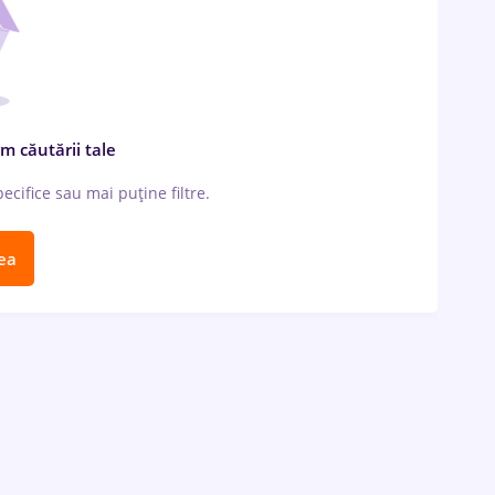
m căutării tale
cifice sau mai puține filtre.
ea