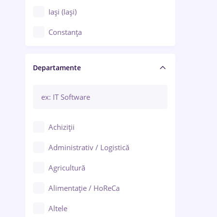
Iași (Iași)
Constanța
Craiova
Departamente
Brașov
Bacău
Brăila
Achiziții
Galați (Galați)
Administrativ / Logistică
Oradea
Agricultură
Ploiești
Alimentație / HoReCa
Adjud
Altele
Aiud