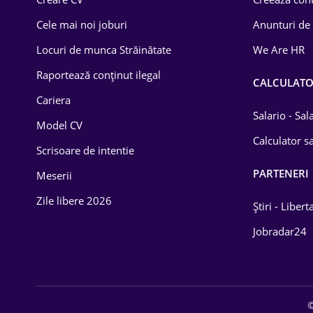
Construcții
Cele mai noi joburi
Anunturi de
Drept
Locuri de munca Străinătate
We Are HR
Educație / Training
Raportează conținut ilegal
CALCULAT
Cariera
Energetică
Salario - Sa
Model CV
Farma
Calculator sa
Scrisoare de intentie
Imobiliară
PARTENERI
Meserii
IT / Telecom
Zile libere 2026
Știri - Libert
Lemn / PVC
Jobradar24
Mașini / Auto
Media / Internet
©
Medicină / Sănătate