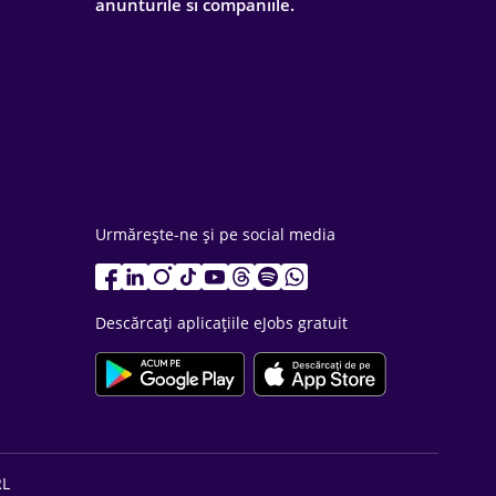
anunturile si companiile.
Urmărește-ne și pe social media
Descărcați aplicațiile eJobs gratuit
RL