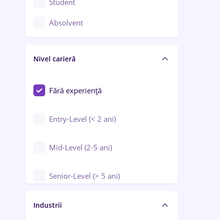
Student
Controlul calității
Absolvent
Crewing / Casino / Entertainment
Nivel carieră
Educație / Training / Arte
Farmacie
Fără experiență
Entry-Level (< 2 ani)
Mid-Level (2-5 ani)
Senior-Level (> 5 ani)
Manager / Executiv
Industrii