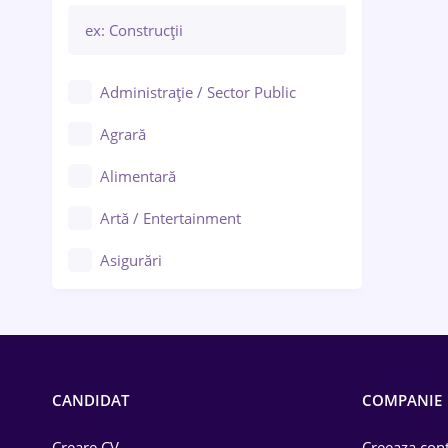
Administrație / Sector Public
Agrară
Alimentară
Artă / Entertainment
Asigurări
Bănci / Servicii financiare
Call-center / BPO
Chimică
CANDIDAT
COMPANIE
Comerț / Retail
Creare CV
Creeaza cont