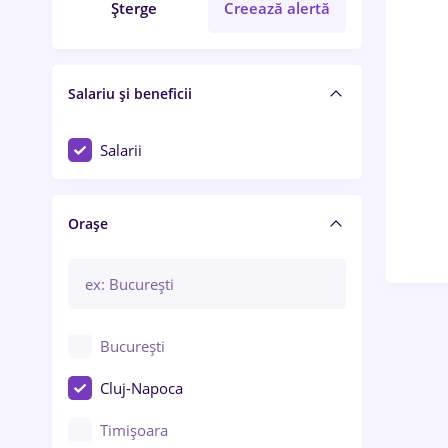
Șterge
Creează alertă
Salariu și beneficii
Salarii
Orașe
București
Cluj-Napoca
Timișoara