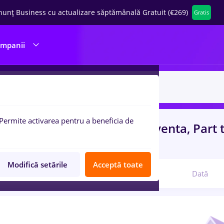
nunț Business cu actualizare săptămânală Gratuit (€269)
Gratis
ompanii
Permite activarea pentru a beneficia de
uri de munca
cu salarii insolventa, Part
rienta
Modifică setările
Acceptă toate
Relevanță
Dată