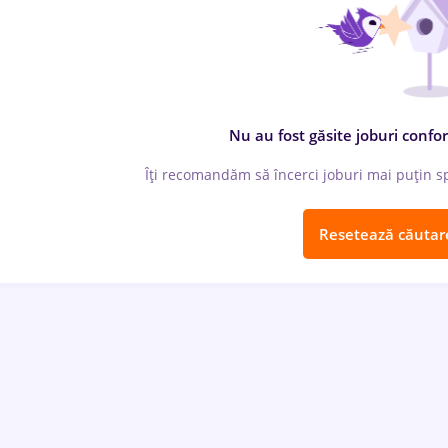
Nu au fost găsite joburi confor
Îți recomandăm să încerci joburi mai puțin spe
Resetează căutar