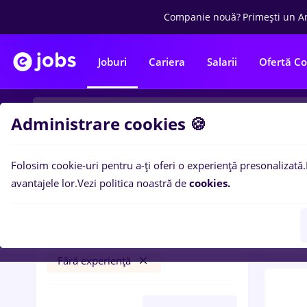
Companie nouă?
Primești un A
Joburi
Cariera
Salarii
Ofertă C
Administrare cookies 🍪
Folosim cookie-uri pentru a-ți oferi o experiență presonalizată.
0
loc
Filtre
avantajele lor.
Vezi politica noastră de
cookies.
expe
insolventa
Salarii
Cluj-Napoca
Part time
Fără experiență