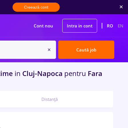
Creează cont
Cont nou
Intra in cont
RO
EN
Caută job
 time
in
Cluj-Napoca
pentru
Fara
Distanță