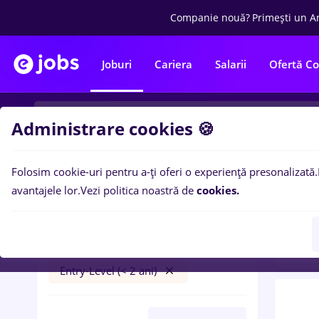
Companie nouă?
Primești un A
Joburi
Cariera
Salarii
Ofertă C
Administrare cookies 🍪
Folosim cookie-uri pentru a-ți oferi o experiență presonalizată.
0
loc
Filtre
avantajele lor.
Vezi politica noastră de
cookies.
(< 2 a
pizzer
Salarii
Cluj-Napoca
Part time
Entry-Level (< 2 ani)