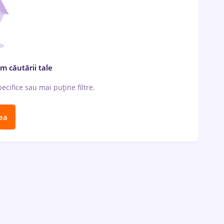
m căutării tale
cifice sau mai puține filtre.
ea