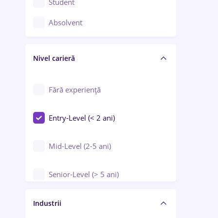
Student
Controlul calității
Absolvent
Crewing / Casino / Entertainment
Nivel carieră
Educație / Training / Arte
Farmacie
Fără experiență
Entry-Level (< 2 ani)
Mid-Level (2-5 ani)
Senior-Level (> 5 ani)
Manager / Executiv
Industrii