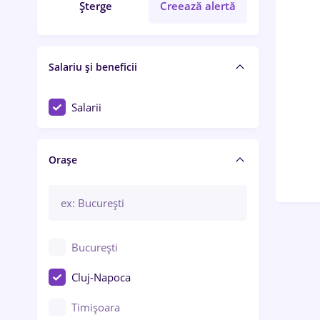
Șterge
Creează alertă
Salariu și beneficii
Salarii
Orașe
București
Cluj-Napoca
Timișoara