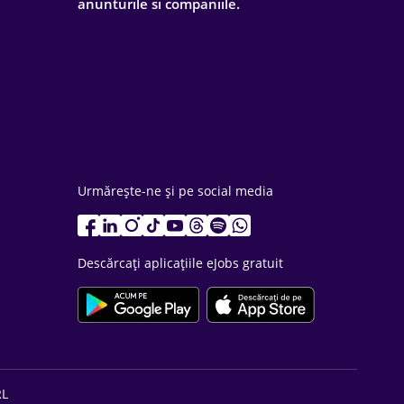
anunturile si companiile.
Urmărește-ne și pe social media
Descărcați aplicațiile eJobs gratuit
RL