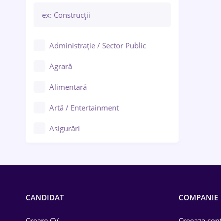
Administrație / Sector Public
Agrară
Alimentară
Artă / Entertainment
Asigurări
Bănci / Servicii financiare
Call-center / BPO
Chimică
CANDIDAT
COMPANIE
Comerț / Retail
Creare CV
Creeaza cont