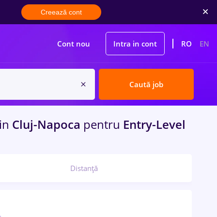
Creează cont
Cont nou
Intra in cont
RO
EN
Caută job
in
Cluj-Napoca
pentru
Entry-Level
Distanță