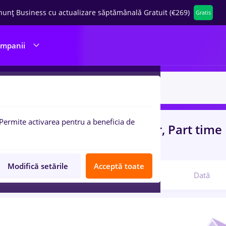
nunț Business cu actualizare săptămânală Gratuit (€269)
Gratis
ompanii
Permite activarea pentru a beneficia de
uri de munca
cu salarii pizzer, Part time
ni)
Modifică setările
Acceptă toate
Relevanță
Dată