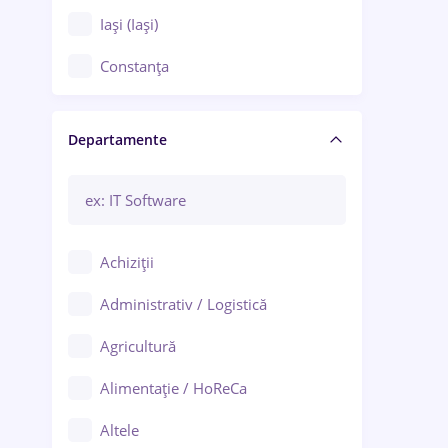
Iași (Iași)
Constanța
Craiova
Departamente
Brașov
Bacău
Brăila
Achiziții
Galați (Galați)
Administrativ / Logistică
Oradea
Agricultură
Ploiești
Alimentație / HoReCa
Adjud
Altele
Aiud