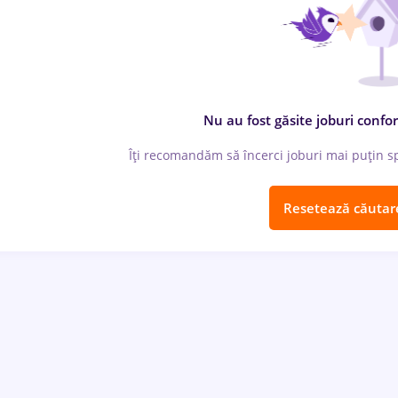
Nu au fost găsite joburi confor
Îți recomandăm să încerci joburi mai puțin spe
Resetează căutar