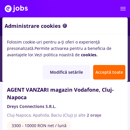
5
Administrare cookies 🍪
Folosim cookie-uri pentru a-ți oferi o experiență
4
locuri de munca
cu salarii
in
Cluj-Napoca
pentru
Student,
presonalizată.
Permite activarea pentru a beneficia de
Fara experienta
in
IT / Telecom
avantajele lor.
Vezi politica noastră de
cookies.
5 Aug. 2026
Modifică setările
Acceptă toate
AGENT VANZARI magazin Vodafone, Cluj-
Napoca
Dreys Connections S.R.L.
Cluj-Napoca, Apahida, Baciu (Cluj)
și alte
2 orașe
3300 - 10000 RON net / lună