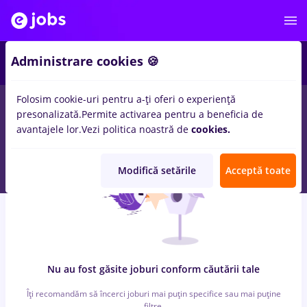
6
Administrare cookies 🍪
Folosim cookie-uri pentru a-ți oferi o experiență
0
locuri de munca
cu salarii Part time
in
Cluj-Napoca
pentru
presonalizată.
Permite activarea pentru a beneficia de
Fara experienta
in
Farmacie, Medicina / Sanatate
avantajele lor.
Vezi politica noastră de
cookies.
Modifică setările
Acceptă toate
Nu au fost găsite joburi conform căutării tale
Îți recomandăm să încerci joburi mai puțin specifice sau mai puține
filtre.