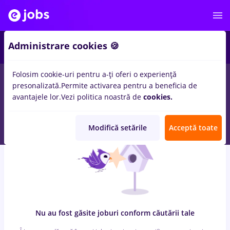
8
Administrare cookies 🍪
Folosim cookie-uri pentru a-ți oferi o experiență
0
locuri de munca
cu salarii sogefi, Part time
in
Cluj-Napoca
presonalizată.
Permite activarea pentru a beneficia de
pentru
Student, Fara experienta
in
Constructii / Instalatii, IT /
avantajele lor.
Vezi politica noastră de
cookies.
Telecom
Modifică setările
Acceptă toate
Nu au fost găsite joburi conform căutării tale