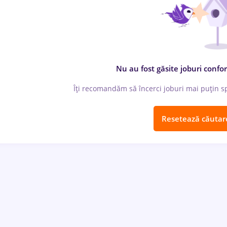
Nu au fost găsite joburi confor
Îți recomandăm să încerci joburi mai puțin spe
Resetează căutar