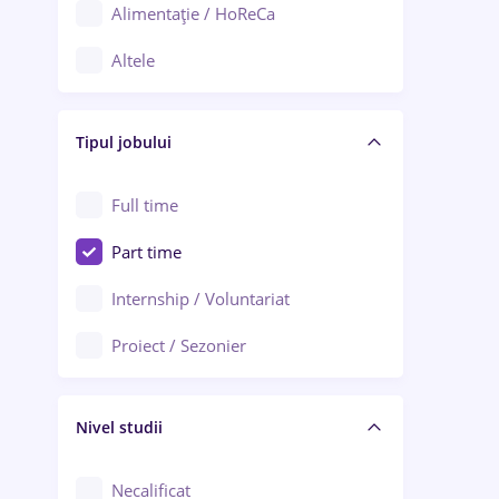
Alimentație / HoReCa
Adjud
Altele
Aiud
Arhitectură / Design interior
Alba Iulia
Tipul jobului
Asigurări
Alexandria
Au pair / Babysitter / Curățenie
Full time
Arad
Audit / Consultanță
Part time
Baia Mare
Auto / Echipamente
Internship / Voluntariat
Bârlad
Automatizări
Proiect / Sezonier
Bistrița (Bistrița-Năsăud)
Bănci
Nivel studii
Cercetare - dezvoltare
Chimie / Biochimie
Necalificat