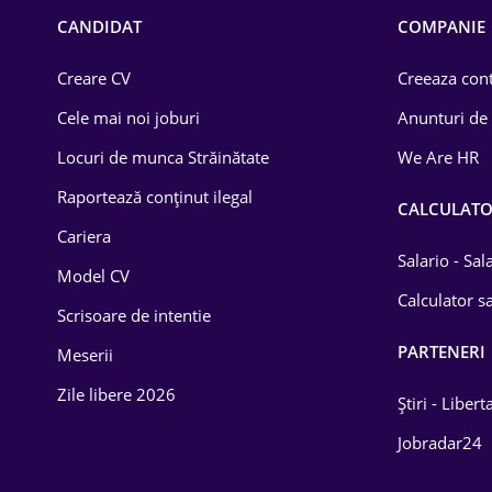
Chimică
CANDIDAT
COMPANIE
Comerț / Retail
Creare CV
Creeaza cont
Construcții
Cele mai noi joburi
Anunturi de
Drept
Locuri de munca Străinătate
We Are HR
Educație / Training
Raportează conținut ilegal
CALCULAT
Cariera
Energetică
Salario - Sa
Model CV
Farma
Calculator sa
Scrisoare de intentie
Imobiliară
PARTENERI
Meserii
IT / Telecom
Zile libere 2026
Știri - Libert
Lemn / PVC
Jobradar24
Mașini / Auto