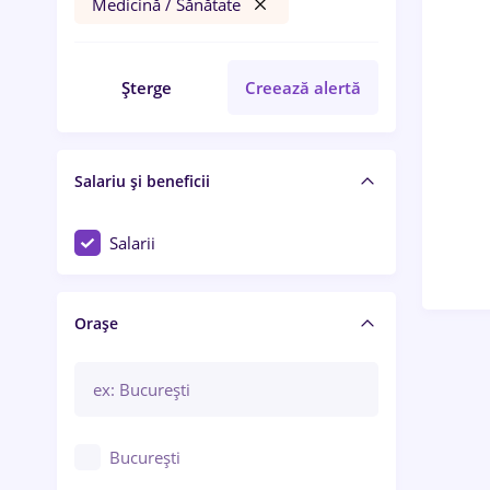
Medicină / Sănătate
Șterge
Creează alertă
Salariu și beneficii
Salarii
Orașe
București