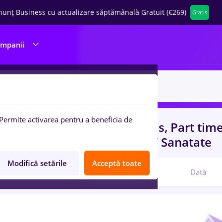
nunț Business cu actualizare săptămânală Gratuit (€269)
Gratis
ompanii
Permite activarea pentru a beneficia de
uri de munca
cu salarii dentas, Part tim
ructii / Instalatii, Medicina / Sanatate
Modifică setările
Acceptă toate
Relevanță
Dată