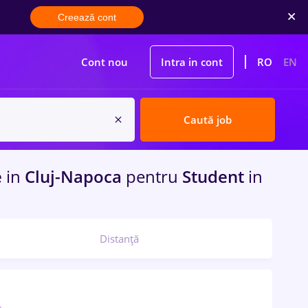
Creează cont
Cont nou
Intra in cont
RO
EN
Caută job
e
in
Cluj-Napoca
pentru
Student
in
Distanță