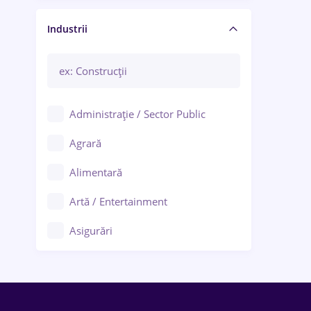
Manager / Executiv
Industrii
Administrație / Sector Public
Agrară
Alimentară
Artă / Entertainment
Asigurări
Bănci / Servicii financiare
Call-center / BPO