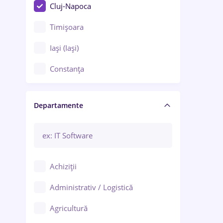
Cluj-Napoca
Timișoara
Iași (Iași)
Constanța
Craiova
Departamente
Brașov
Bacău
Brăila
Achiziții
Galați (Galați)
Administrativ / Logistică
Oradea
Agricultură
Ploiești