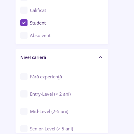
Confecții / Design vestimentar
Calificat
Construcții / Instalații
Student
Controlul calității
Absolvent
Crewing / Casino / Entertainment
Nivel carieră
Educație / Training / Arte
Farmacie
Fără experiență
Entry-Level (< 2 ani)
Mid-Level (2-5 ani)
Senior-Level (> 5 ani)