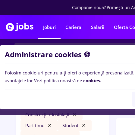
Companie nouă?
Primești un A
Joburi
Cariera
Salarii
Ofertă C
Administrare cookies 🍪
Folosim cookie-uri pentru a-ți oferi o experiență presonalizată.
0
loc
Filtre
avantajele lor.
Vezi politica noastră de
cookies.
Const
dentas
Salarii
Cluj-Napoca
Construcții / Instalații
Part time
Student