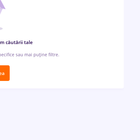
m căutării tale
cifice sau mai puține filtre.
ea