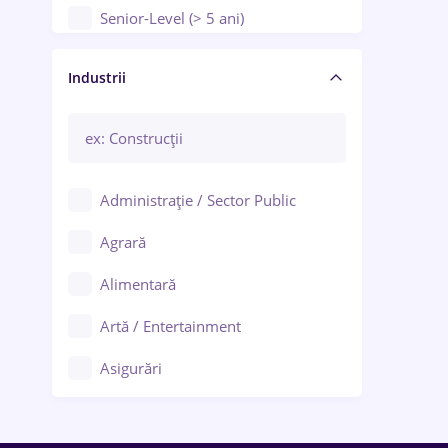
Senior-Level (> 5 ani)
Manager / Executiv
Industrii
Administrație / Sector Public
Agrară
Alimentară
Artă / Entertainment
Asigurări
Bănci / Servicii financiare