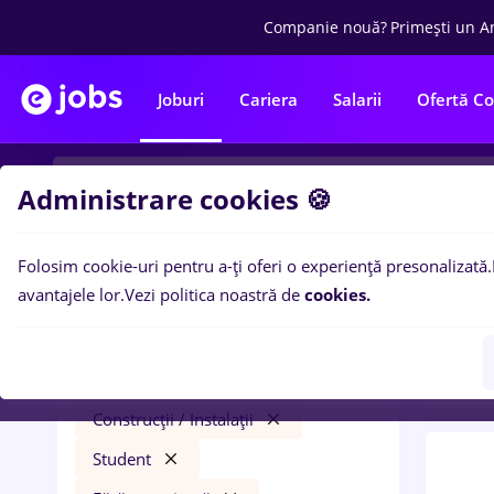
Companie nouă?
Primești un A
Joburi
Cariera
Salarii
Ofertă C
Administrare cookies 🍪
Folosim cookie-uri pentru a-ți oferi o experiență presonalizată.
0
loc
Filtre
avantajele lor.
Vezi politica noastră de
cookies.
expe
economist
Salarii
Cluj-Napoca
Construcții / Instalații
Student