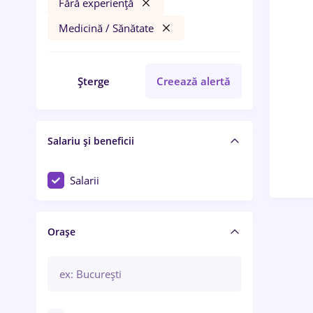
Fără experiență
Medicină / Sănătate
Șterge
Creează alertă
Salariu și beneficii
Salarii
Orașe