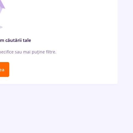
m căutării tale
cifice sau mai puține filtre.
ea