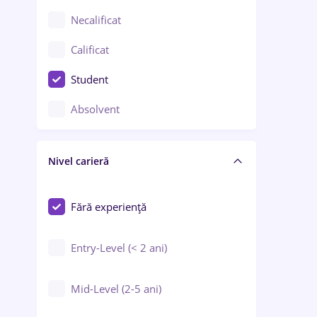
Chimie / Biochimie
Necalificat
Confecții / Design vestimentar
Calificat
Construcții / Instalații
Student
Controlul calității
Absolvent
Crewing / Casino / Entertainment
Nivel carieră
Educație / Training / Arte
Farmacie
Fără experiență
Entry-Level (< 2 ani)
Mid-Level (2-5 ani)