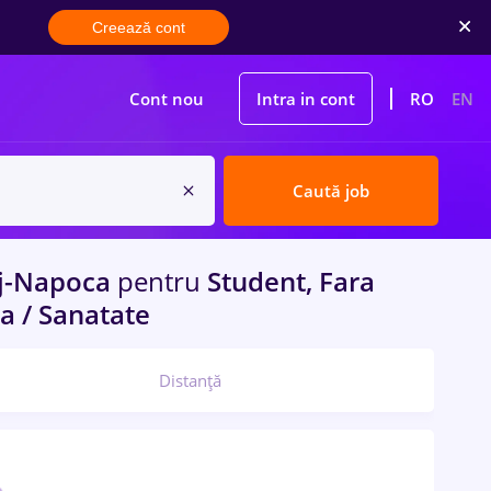
Creează cont
Cont nou
Intra in cont
RO
EN
Caută job
j-Napoca
pentru
Student, Fara
na / Sanatate
Distanță