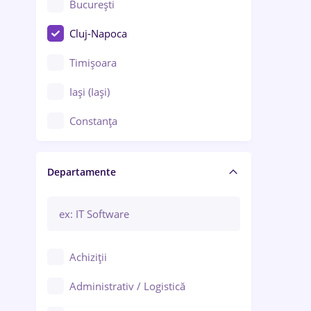
București
Cluj-Napoca
Timișoara
Iași (Iași)
Constanța
Craiova
Departamente
Brașov
Bacău
Brăila
Achiziții
Galați (Galați)
Administrativ / Logistică
Oradea