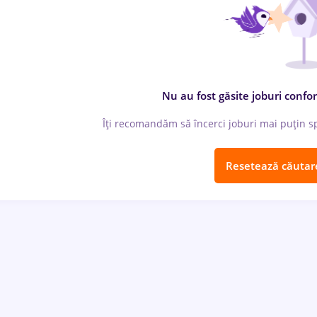
Nu au fost găsite joburi confor
Îți recomandăm să încerci joburi mai puțin spe
Resetează căutar