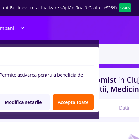
nunț Business cu actualizare săptămânală Gratuit (€269)
Gratis
ompanii
Permite activarea pentru a beneficia de
uri de munca
cu salarii economist
in
Clu
rienta
in
Constructii / Instalatii, Medici
Modifică setările
Acceptă toate
Relevanță
Dată