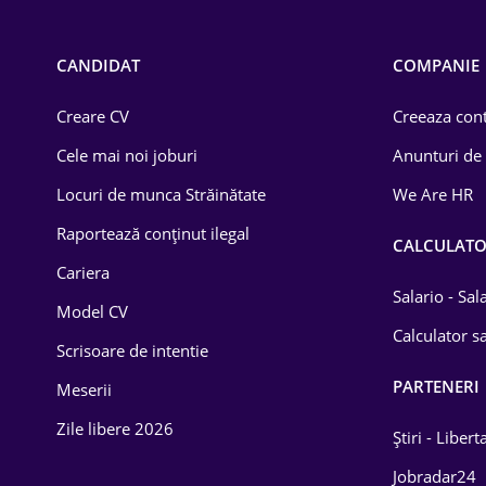
Call-center / BPO
Chimică
CANDIDAT
COMPANIE
Comerț / Retail
Creare CV
Creeaza cont
Construcții
Cele mai noi joburi
Anunturi de
Drept
Locuri de munca Străinătate
We Are HR
Educație / Training
Raportează conținut ilegal
CALCULAT
Cariera
Energetică
Salario - Sa
Model CV
Farma
Calculator sa
Scrisoare de intentie
Imobiliară
PARTENERI
Meserii
IT / Telecom
Zile libere 2026
Știri - Libert
Lemn / PVC
Jobradar24