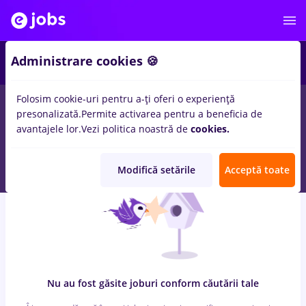
8
Administrare cookies 🍪
Folosim cookie-uri pentru a-ți oferi o experiență
0
locuri de munca
cu salarii ingrijitoare, Full time
in
Cluj-
presonalizată.
Permite activarea pentru a beneficia de
Napoca
pentru
Student, Entry-Level (< 2 ani)
in
Constructii /
avantajele lor.
Vezi politica noastră de
cookies.
Instalatii, IT / Telecom
Modifică setările
Acceptă toate
Nu au fost găsite joburi conform căutării tale