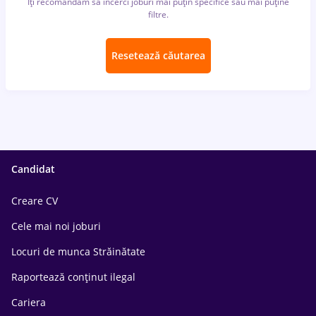
Îți recomandăm să încerci joburi mai puțin specifice sau mai puține
filtre.
Resetează căutarea
Candidat
Creare CV
Cele mai noi joburi
Locuri de munca Străinătate
Raportează conținut ilegal
Cariera