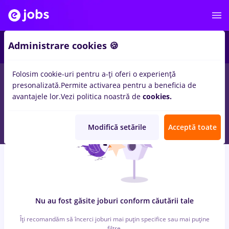
5
Administrare cookies 🍪
Folosim cookie-uri pentru a-ți oferi o experiență
0
locuri de munca
cu salarii pizzer
in
Cluj-Napoca
pentru
Entry-
presonalizată.
Permite activarea pentru a beneficia de
Level (< 2 ani)
in
Constructii / Instalatii
avantajele lor.
Vezi politica noastră de
cookies.
Modifică setările
Acceptă toate
Nu au fost găsite joburi conform căutării tale
Îți recomandăm să încerci joburi mai puțin specifice sau mai puține
filtre.