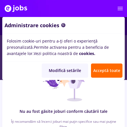
7
Administrare cookies 🍪
Folosim cookie-uri pentru a-ți oferi o experiență
0
locuri de munca
cu salarii avocat, Part time
in
Cluj-Napoca
presonalizată.
Permite activarea pentru a beneficia de
pentru
Fara experienta
in
Banci, IT / Telecom
avantajele lor.
Vezi politica noastră de
cookies.
Modifică setările
Acceptă toate
Nu au fost găsite joburi conform căutării tale
Îți recomandăm să încerci joburi mai puțin specifice sau mai puține
filtre.