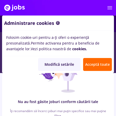
7
Administrare cookies 🍪
Folosim cookie-uri pentru a-ți oferi o experiență
0
locuri de munca
cu salarii rusia, Part time
in
Cluj-Napoca
presonalizată.
Permite activarea pentru a beneficia de
pentru
Student, Entry-Level (< 2 ani)
in
Banci
avantajele lor.
Vezi politica noastră de
cookies.
Modifică setările
Acceptă toate
Nu au fost găsite joburi conform căutării tale
Îți recomandăm să încerci joburi mai puțin specifice sau mai puține
filtre.