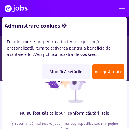
6
Administrare cookies 🍪
Folosim cookie-uri pentru a-ți oferi o experiență
0
locuri de munca
cu salarii insolventa
in
Cluj-Napoca
pentru
presonalizată.
Permite activarea pentru a beneficia de
Fara experienta
in
Banci, Medicina / Sanatate
avantajele lor.
Vezi politica noastră de
cookies.
Modifică setările
Acceptă toate
Nu au fost găsite joburi conform căutării tale
Îți recomandăm să încerci joburi mai puțin specifice sau mai puține
filtre.