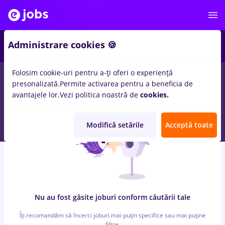
6
Administrare cookies 🍪
Folosim cookie-uri pentru a-ți oferi o experiență
0
locuri de munca
cu salarii peisagist, Full time
in
Cluj-Napoca
presonalizată.
Permite activarea pentru a beneficia de
pentru
Student
in
Banci
avantajele lor.
Vezi politica noastră de
cookies.
Modifică setările
Acceptă toate
Nu au fost găsite joburi conform căutării tale
Îți recomandăm să încerci joburi mai puțin specifice sau mai puține
filtre.